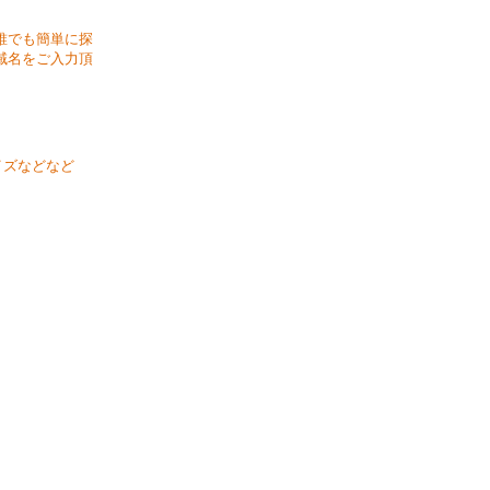
誰でも簡単に探
域名をご入力頂
イズなどなど