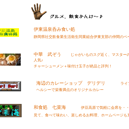
伊東温泉呑み食い処
静岡県社交飲食業生活衛生同業組合伊東支部の仲間のペ
中華 武ぞう
じゃがいものスグ近く、マスター
人気♪
チャーシューメン＋味付け玉子が絶品と評判！
海辺のカレーショップ デリデリ
ライ
ヘルシーで栄養満点のオリジナルカレー
和食処 七菜海
伊豆高原で気軽に会席を・・
見て、食べて味わい、楽しめるお料理、ホームページも