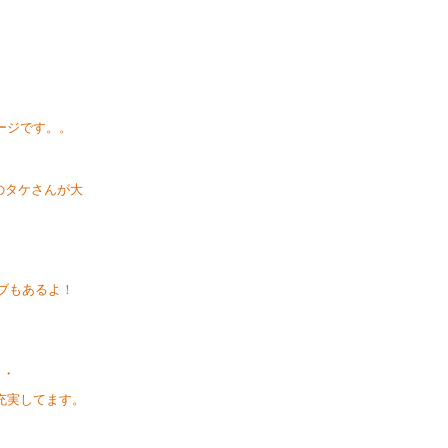
ージです。。
のタケさんが大
ブもあるよ！
・
充実してます。