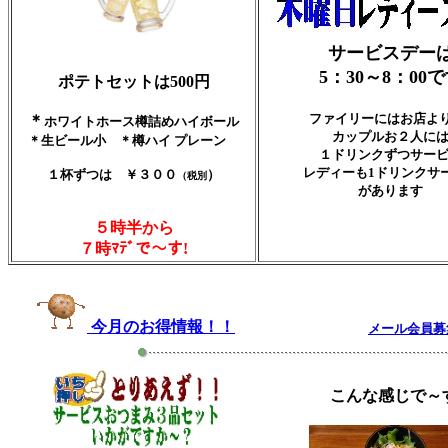
サービスデー
5：30～8：00
ポテトセットは500円
ファイリーにはお店より
＊
ホワイトホース樽詰めハイボール
カップルお２人に
＊生ビール小 ＊樽ハイ プレーン
１ドリンクずつサー
レディーも1ドリンクサ
１杯ずつは ￥３００
）
（税別
があります
５時半から
７時ﾏﾃﾞで～す!
今月のお得情報！！
メール会員募
こんな感じで～