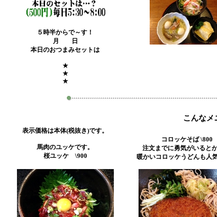
５時半からで～す！
月 日
本日のおつまみセットは
★
★
★
こんなメ
表示価格は本体(税抜き)です。
コロッケそば \800
馬肉のユッケです。
注文までに勇気がいるとか(^
桜ユッケ \900
暖かいコロッケうどんも人