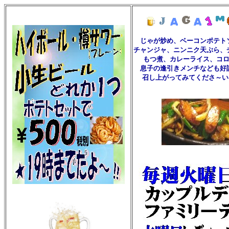
じゃが炒め、ベーコンポテト
チャンジャ、ニンニク天ぷら、
もつ煮、カレーライス、コ
息子の逢引きメンチなども好
召し上がってみてくださ～い。ヽ