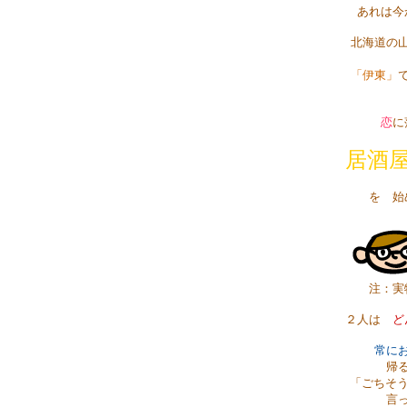
あれは今
北海道の
「伊東」
恋
居酒
を 始
注：実
２人は
ど
常に
帰
「ごちそう
言