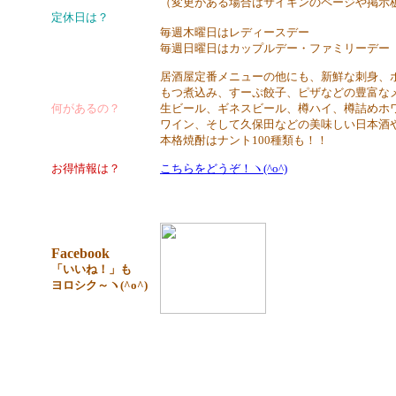
（変更がある場合はサイキンのページや掲示
定休日は？
毎週木曜日はレディースデー
毎週日曜日はカップルデー・ファミリーデー
居酒屋定番メニューの他にも、新鮮な刺身、
もつ煮込み、すーぷ餃子、ピザなどの豊富な
何があるの？
生ビール、ギネスビール、樽ハイ、樽詰めホ
ワイン、そして久保田などの美味しい日本酒
本格焼酎はナント100種類も！
お得情報は？
こちらをどうぞ！ヽ(^o^)
Facebook
「いいね！」も
ヨロシク～ヽ(^o^)