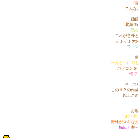
"
こんな
函
北海道
恐
これが意外
そぉそぉ大
ファ
一見どこにで
パソコンを
何で
そして
このＨＰの作
以上こ
お
お年寄
野球がスキな
幅広く
寄