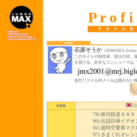
P r o f i 
ヲ タ ク の 肖
Profile
石原そうか
（ISHIHARA, Souk
このサイトの制作者。幼少の頃、
を受ける。好きなコンシューマは「PC 
送付ファイル付メールは届かない
日
生息地
'78) 銀河鉄道９９９
'80) 伝説巨神イデオ
'82) 超時空要塞マ
'87) きまぐれオレ