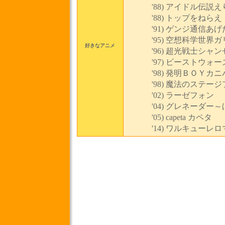
'88) アイドル伝説
'88) トップをねらえ！
'91) ゲンジ通信あ
'95) 空想科学世界
好きなアニメ
'96) 超光戦士シャン
'97) ビーストウォー
'98) 発明ＢＯＹカ
'98) 魔法のステー
'02) ラーゼフォン
'04) グレネーダ
'05) capeta カペタ
'14) ワルキューレ