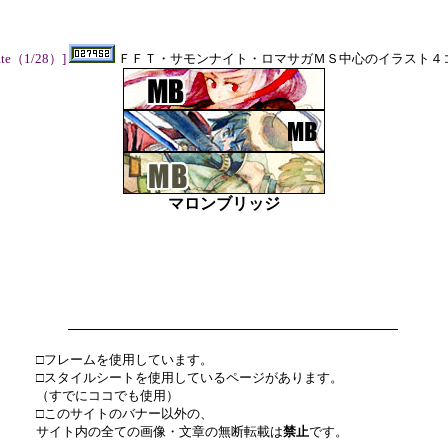
date（1/28）]
ＦＦＴ・サモンナイト・ロマサガＭＳ中心のイラスト４
マロンブリッジ
□フレームを使用しています。
□スタイルシートを使用しているページがあります。
（すでにココでも使用）
□このサイトのバナー以外の、
サイト内の全ての画像・文章の無断転載は
禁止
です。