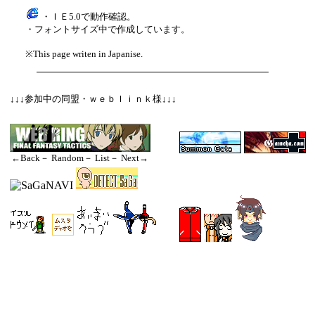
・ＩＥ5.0で動作確認。
・フォントサイズ中で作成しています。
※This page writen in Japanise.
↓↓↓参加中の同盟・ｗｅｂｌｉｎｋ様↓↓↓
←Back
－
Random
－
List
－
Next→