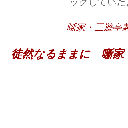
ックしていた
噺家・三遊亭
徒然なるままに 噺家