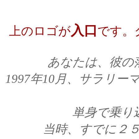
入口
上のロゴが
です。
あ
なたは、彼の
1997年10月、サラリ
単身で乗り
当時、すでに２