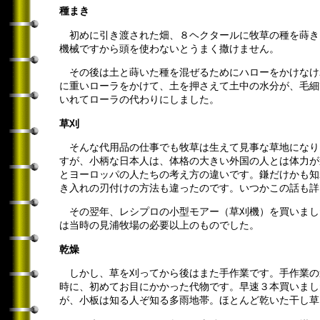
種まき
初めに引き渡された畑、８ヘクタールに牧草の種を蒔き
機械ですから頭を使わないとうまく撒けません。
その後は土と蒔いた種を混ぜるためにハローをかけなけ
に重いローラをかけて、土を押さえて土中の水分が、毛細
いれてローラの代わりにしました。
草刈
そんな代用品の仕事でも牧草は生えて見事な草地になり
すが、小柄な日本人は、体格の大きい外国の人とは体力が
とヨーロッパの人たちの考え方の違いです。鎌だけかも知
き入れの刃付けの方法も違ったのです。いつかこの話も詳
その翌年、レシプロの小型モアー（草刈機）を買いまし
は当時の見浦牧場の必要以上のものでした。
乾燥
しかし、草を刈ってから後はまた手作業です。手作業の
時に、初めてお目にかかった代物です。早速３本買いまし
が、小板は知る人ぞ知る多雨地帯。ほとんど乾いた干し草