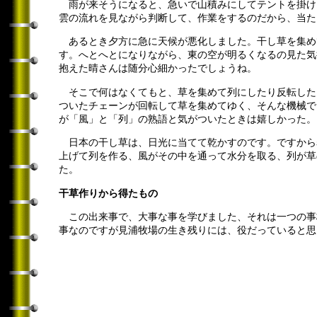
雨が来そうになると、急いで山積みにしてテントを掛け
雲の流れを見ながら判断して、作業をするのだから、当た
あるとき夕方に急に天候が悪化しました。干し草を集め
す。へとへとになりながら、東の空が明るくなるの見た気
抱えた晴さんは随分心細かったでしょうね。
そこで何はなくてもと、草を集めて列にしたり反転した
ついたチェーンが回転して草を集めてゆく、そんな機械で
が「風」と「列」の熟語と気がついたときは嬉しかった。
日本の干し草は、日光に当てて乾かすのです。ですから
上げて列を作る、風がその中を通って水分を取る、列が草
た。
干草作りから得たもの
この出来事で、大事な事を学びました、それは一つの事
事なのですが見浦牧場の生き残りには、役だっていると思