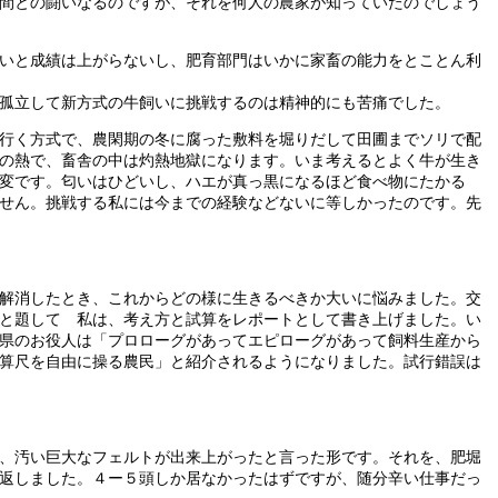
間との闘いなるのですが、それを何人の農家が知っていたのでしょう
いと成績は上がらないし、肥育部門はいかに家畜の能力をとことん利
孤立して新方式の牛飼いに挑戦するのは精神的にも苦痛でした。
行く方式で、農閑期の冬に腐った敷料を堀りだして田圃までソリで配
の熱で、畜舎の中は灼熱地獄になります。いま考えるとよく牛が生き
変です。匂いはひどいし、ハエが真っ黒になるほど食べ物にたかる
せん。挑戦する私には今までの経験などないに等しかったのです。先
解消したとき、これからどの様に生きるべきか大いに悩みました。交
と題して 私は、考え方と試算をレポートとして書き上げました。い
県のお役人は「プロローグがあってエピローグがあって飼料生産から
算尺を自由に操る農民」と紹介されるようになりました。試行錯誤は
、汚い巨大なフェルトが出来上がったと言った形です。それを、肥堀
返しました。４ー５頭しか居なかったはずですが、随分辛い仕事だっ