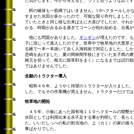
た気がします。今から考えると、ウソと思うような話です
餌の確保も一筋縄ではいきません。1.8ヘクタールしか
すませた水田が多かったので、可能な限り作付しました。
ていたときと同じ様な出来ばえに大喜びでしたが、それか
かる、時期がみるみる過ぎてコーンが枯れ始める、台風が
他にも問題がありました。
ギシギシ
が増えたのです。も
子に混じって進入したのです。世界中で牧草地の大悪草と
る鍬で一本一本抜いて歩く人海戦術で対応しました。しか
悲鳴をあげました。夏の間林間学校にきていた女子商の農
根元を切って、根元に除草剤をまく）になるまでは試行錯
ではありませんでした。
念願のトラクター導入
昭和４６年、ようやく待望のトラクターが入りました。
した。でもその作業機が買えません。トラクターだけでは
牧草地の開拓
４５年、小板にあった国有地１１０ヘクタールの開墾が
水田としては利用出来る水不足する事が判明して、長らく
た。いいだしっぺの私の割当地の、上（カミ）の家の後ろ
事ばかりでした。