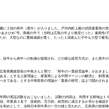
園に２頭の和牛（黒牛）が入りました。戸河内町上殿の武田家畜商の世
いあさひめ”号。島根の牛で（当時は広島の牛より格安だった）連産性(
ったが、大型なのに繁殖成績が悪く、たった１頭産んだ子牛も小型で被
、役牛から肉牛への転換が提唱され、どの様な経営方式が、また黒牛の
広島県農政部長の中島さんと間で、「和牛の一貫経営論争」がおきまし
ある」とする上坂理論と、家畜商による中間マージンの解消と、飼育過
べきである」とする中島部長の理論が「畜産の研究」誌上で闘わされま
間の実証試験をおこないました。 試験の内容は、利用する耕地は１０
頭、作業員２名で 技術的、労力的、経営的に成立するか否かを確認す
を初めとして、当時日本和牛界の一方の雄と言われた、広島県の技術陣