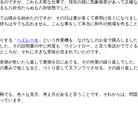
るのですが、これも大変な仕事で、現在の様に気象衛星があって正確な
るも八卦当たらぬも八卦状態でした。
て山積みを始めたのですが、その日は量が多くて夜明け近くになりまし
持ちは今でも忘れません。こんな事をして本当に和牛の牧場を作ること
りする「
ヘイレーキ
」という作業機を、なけなしのお金で購入しました
した。その説明書の中に何度も「ウインドロー」と言う単語がでてくる
ところが、それに大きな意味が含まれていたのです。
表側が乾いたら返して裏側を日にあてる、その作業の繰り返しでした。
の重みで低くなると、つくり直して又フンワリさせる。その繰り返しだ
柄でも、色々な見方、考え方があると言うことです。それからは、問題
っています。