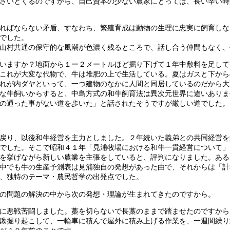
さいとくるのですから、自己資本の少ない農家にとっては、長い辛い時
ればならない矛盾、すなわち、繁殖育成は動物の生理に忠実に飼育しな
でした。
山村共通の保守的な風潮が色濃く残るところで、話し合う仲間もなく、
いますか？地面から１ー２メートルほど掘り下げて１年中敷料を足して
これが大変な代物で、牛は堆肥の上で生活している。夏はガスと下から
れが内ダヤといって、一つ建物のなかに人間と同居しているのだから大
な牛飼いからすると、中島方式の和牛飼育法は異次元世界に違いありま
の通った事がない道を歩いた」と話されたそうですが厳しい道でした。
戻り、以後和牛経営を主力としました。２年続いた義弟との共同経営を
でした。そこで昭和４１年「見浦牧場における和牛一貫経営について」
を挙げながら新しい農業を主張をしていると、評判になりました。ある
中でも牛の生産予測表は見浦独自の発想があった由で、それからは「計
、独特のテーマ・農民哲学の出発点でした。
の問題の解決の中から次の発想・理論が生まれてきたのですから。
に悪戦苦闘しました。藁を切らないで長藁のままで踏ませたのですから
鍬掘り起こして、一輪車に積んで屋外に積み上げる作業を、一週間繰り