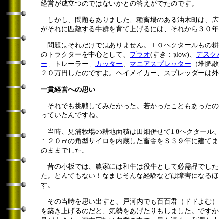
経営が成立つのではないかとの答えがでたのです。
しかし、問題もありました。種畜場のある油木町は、広
がそれに匹敵する牛群を育て上げるには、それから３０年
問題はそれだけではありません。１０ヘクタールもの耕
のトラクターを中心として、
プラオ
(すき：plow)、
デスク
ー
、トレーラー、
カッター
、
マニアスプレッター
（堆肥散
２０万円したのですよ。ヘイメイカー、スプレッダーは外
一貫経営への思い
それでも挑戦してみたかった。若かったこともあったの
っていたんですね。
当時、見浦牧場の耕地面積は田畑併せて1.8ヘクタール
１２０㎡の角型サイロを内蔵した畜舎をＳ３９年に建てま
のままでした。
昔の小板では、農家には和牛は役牛として必需品でした
た。とんでもない！なまじそんな経験などは障害になるほ
す。
その当時を思い出すと、戸河内でも百百君（ドドよむ）
を築き上げるのだと、気勢をあげたりもしました。ですか