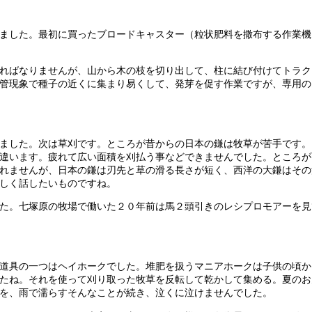
ました。最初に買ったブロードキャスター（粒状肥料を撒布する作業機
ればなりませんが、山から木の枝を切り出して、柱に結び付けてトラク
管現象で種子の近くに集まり易くして、発芽を促す作業ですが、専用の
ました。次は草刈です。ところが昔からの日本の鎌は牧草が苦手です。
違います。疲れて広い面積を刈払う事などできませんでした。ところが
れませんが、日本の鎌は刃先と草の滑る長さが短く、西洋の大鎌はその
しく話したいものですね。
た。七塚原の牧場で働いた２０年前は馬２頭引きのレシプロモアーを見
道具の一つはヘイホークでした。堆肥を扱うマニアホークは子供の頃か
たね。それを使って刈り取った牧草を反転して乾かして集める。夏のお
を、雨で濡らすそんなことが続き、泣くに泣けませんでした。