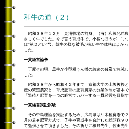
和牛の道（２）
昭和３８年１２月 見浦牧場の前身、（有）和興兄弟農
さしく牛でした。今で言う育成牛で、小柄なほうが ”い
は”第２どい”号。韓牛の様な被毛が赤い牛で体格はよか
した。
一貫経営論争
丁度その頃、黒牛が小型耕うん機の急速の普及で急減し
した。
昭和３８年から昭和４２年まで 京都大学の上坂教授と
産の繁殖農家と、育成肥育の肥育農家の分業体制が基本で
「繁殖と肥育を一つの経営でカバーする一貫経営を目指す
一貫経営実証試験
その中島理論を実証するため、広島県は油木種畜場で２年
月の若令肥育方式で、子牛や育成牛を合計した総頭数９０
て勉強させて頂きました。その折りに榎野先生、佐田先生