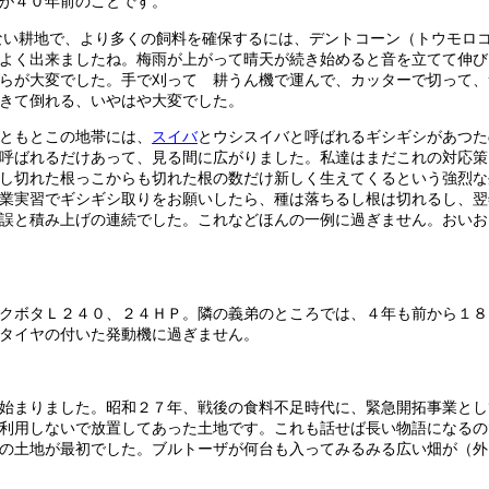
が４０年前のことです。
ない耕地で、より多くの飼料を確保するには、デントコーン（トウモロ
よく出来ましたね。梅雨が上がって晴天が続き始めると音を立てて伸び
らが大変でした。手で刈って 耕うん機で運んで、カッターで切って、
きて倒れる、いやはや大変でした。
ともとこの地帯には、
スイバ
とウシスイバと呼ばれるギシギシがあつた
呼ばれるだけあって、見る間に広がりました。私達はまだこれの対応策
し切れた根っこからも切れた根の数だけ新しく生えてくるという強烈な
業実習でギシギシ取りをお願いしたら、種は落ちるし根は切れるし、翌
誤と積み上げの連続でした。これなどほんの一例に過ぎません。おいお
クボタＬ２４０、２４ＨＰ。隣の義弟のところでは、４年も前から１８
タイヤの付いた発動機に過ぎません。
始まりました。昭和２７年、戦後の食料不足時代に、緊急開拓事業とし
利用しないで放置してあった土地です。これも話せば長い物語になるの
の土地が最初でした。ブルトーザが何台も入ってみるみる広い畑が（外