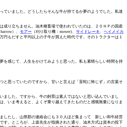
っていました。どうしたらそんな牛が持てるか夢のようでした。私達
は成り立ちません。油木種畜場で使われていたのは、２０ＨＰの国産
harrow）、
モアー
（刈り取り機：mower)、
サイドレーキ
、
ヘイメイカ
万円もだすと平均以上の子牛が買えた時代です。そのトラクターは１
夢を感じて、人生をかけてみようと思った。私も素晴らしい時間を持
つと思っていたのですから、甘いと言えば「盲蛇に怖じず」の言葉そ
いました。ですから、牛の飼育は素人ではないと思い込んでいまし
は、いま考えると、よくぞ乗り越えてきたものだと感慨無量になりま
ましたし、山県郡の連絡会にも３０人ほど集まって 新しい和牛経営
です。ところが、上坂先生が指摘された通り、油木方式は資本の投下