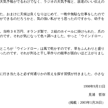
天気予報がでるわけでなく、ラジオの天気予報と、故老のいい伝えの
た。おまけに天候は良くなりはじめて、一晩中無駄な仕事をしたので
ができるのだろうかと、気の強い私がそう思ったのですから、幼子を
。当時３６万円、オランダ製で、２組のホイールに掛けられた、爪の
のです。それが気になって色々調べました。やっと「ウインドロー」
ところが「ウインドロー」は風で乾かすのです。草をふんわりと盛り
ったのです。それが判ると干し草作りの能率が面白いほど上がりまし
に行き当たると必ず何通りかの答えを探す習慣が付きました。小さな
1998年9月11日
見浦 哲弥
(掲載：2003年1月26日）