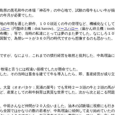
島県の黒毛和牛の本場「神石牛」の中心地で、試験の母牛もいい牛が揃
の年月が必要でした。
地の年間を通じた耕作、１００頭近くの牛の管理など、機械化なくして
ハロー
（円盤砕土機：disk harrow)、
ツースハロー
（歯かん砕土機：tooth 
布機）、等で、当時の私達にとっては夢のまた夢でした。なにしろ１０
国製で、為替レートが３６０円の時代ですから想像するのも恐かった。
ですが、なにより、これまでの慣行経営を敢然と批判した、中島理論に
、牧場と言うには程遠い規模でしたが懸命でした。
した。その当時は畜舎を建てて牛を導入したら、即、畜産経営が成り立
。大畠（オオバタケ：見浦の屋号）でも常時２ー３頭の牛と２頭の馬が
ど、産業としての和牛飼育は異質な世界でした。次から次と起こる問題
、中前さんなど仲間が２０人位いました。油木の試験場に視察にも行き
ら全国ではかなりの数の若者が、中島理論に傾倒して走り始めていたの