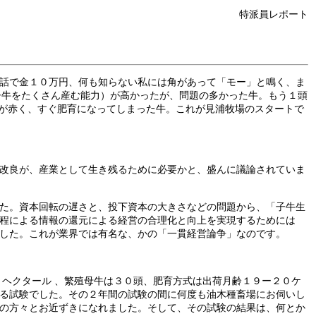
特派員レポート
話で金１０万円、何も知らない私には角があって「モー」と鳴く、ま
子牛をたくさん産む能力）が高かったが、問題の多かった牛。もう１頭
毛が赤く、すぐ肥育になってしまった牛。これが見浦牧場のスタートで
改良が、産業として生き残るために必要かと、盛んに議論されていま
た。資本回転の遅さと、投下資本の大きさなどの問題から、「子牛生
程による情報の還元による経営の合理化と向上を実現するためには
した。これが業界では有名な、かの「一貫経営論争」なのです。
ヘクタール 、繁殖母牛は３０頭、肥育方式は出荷月齢１９ー２０ケ
る試験でした。その２年間の試験の間に何度も油木種畜場にお伺いし
の方々とお近ずきになれました。そして、その試験の結果は、何とか