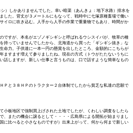
コシ）しかありませんでした。幸い暗渠（あんきょ：地下水路）排水を
ました。背丈が３メートルにもなって、戦時中に七塚原種畜場で働い
サイロに吹き込む。人手から人手の作業で重量物でもあり、時間がか
のですが、本名がエゾノギシギシと呼ばれるウシスイバが、牧草の種
を持っていませんでしたから、北海道から買った「ギシギシ抜き」な
生命力。子供達に一本一円の懸賞を出したところ、金額的にこちらが
年ますます増えて参りましたね。現在の方式（トウがたたないうちに
い話しますが、新しい仕事と言うものは、口で話すような簡単なもの
ＨＰと３８ＨＰのトラクター２台体制でしたから貧乏な私達の悲願で
て小板地区で強制買上げされた土地でしたが、くわしい調査をしたら
で、またの機会に譲るとして・・・・広島県による開拓が始まりまし
国に比べると小さなものですが）出来上がって、何から何まで新しい