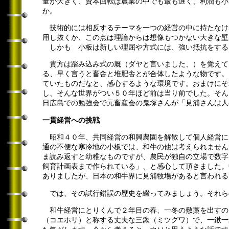
量が大きく、資本回転は農業の中でも最も遅く、利潤も小
か。
技術的には相反するテーマを一つの経営の中に持たなけ
用し抜くか、この点は理論からは想像もつかない大きな壁
しかも 小板は新しい理屈や方式には、強い抵抗をする
貴方は踏み込み式の厩（ダヤと言いました、）を覚えて
る、早く言うと畜舎と堆肥舎とが合体したような物です。
ていたものだなと、感心するような環境です。おまけにそ
し、そんな世界がつい５０年ほど前は当り前でした。そん
日広島での勉強会で元畜産会の鬼塚さんが「見浦さんは人
一貫経営への挑戦
昭和４０年、共同経営の和興農園を解散して個人経営に
通の不便な寒冷地の小板では、和牛の他は考えられません
ま読み返すと幼稚なものですが、農民が独自の立場で数字
飼育計画表まで作られている」、と感心して頂きました。
ありましたが、日本の和牛界に見浦牧場があると言われる
では、その試行錯誤の歴史を綴ってみましょう。それら
和牛経営にとりくんで２年目の春、一冬の敷藁を出すの
（コエホリ）と称する丈夫な三鍬（ミツグワ）で、一鍬一