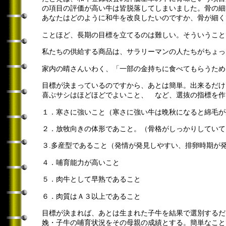
の項目の評価が高い牛は皆脱落してしまいました。骨の細
あなたはどのように和牛を改良したいのですか、骨が細く
ことほど、長期の目標を立てるのは難しい。そういうこと
私たちの供給する商品は、サラリーマンの人たちがちょっ
家内の晴さんいわく、「一部の金持ちに食べてもらうため
目標が決まっているのですから、あとは簡単。出来るだけ
喜ぶサシはほどほどでよいこと、 など、選抜の指標を作
１．寒さに強いこと（寒さに強い牛は晩秋になると綿毛が
２．放牧向きの体形であこと。（骨格がしっかりしていて
３.多産型であること（発情が発見しやすい、排卵時期が
４．哺育能力が高いこと
５．肉牛として早熟であること
６．肉質はＡ３以上であること
目標が決まれば、あとは生まれた子牛を結果で選別するだ
娩・子牛の哺育状況をその母親の成績とする。簡単なこと