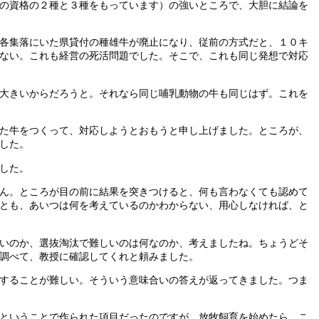
の資格の２種と３種をもっています）の強いところで、大胆に結論を
各集落にいた県貸付の種雄牛が廃止になり、従前の方式だと、１０キ
ない。これも経営の死活問題でした。そこで、これも同じ発想で対応
大きいからだろうと。それなら同じ哺乳動物の牛も同じはず。これを
た牛をつくって、対応しようとおもうと申し上げました。ところが、
した。
した。
ん。ところが目の前に結果を突きつけると、何も言わなくても認めて
とも、あいつは何を考えているのかわからない、用心しなければ、と
いのか、選抜淘汰で難しいのは何なのか、考えましたね。ちょうどそ
調べて、教授に確認してくれと頼みました。
することが難しい。そういう意味合いの答えが返ってきました。つま
ということで作られた項目だったのですが、放牧飼育を始めたら、こ