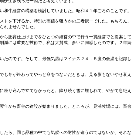
場が生き残った一因だと考えています。
い和牛経営の構築を検討していました。昭和４１年ごろのことです。
ストを下げるか、特別の高値を狙うかの二者択一でした。もちろん、
られませんでした。
から肥育仕上げまでをひとつの経営の中で行う一貫経営でと提案して
削減には重要な技術で、私は大賛成、多いに同感したのです。２年続
いたのです。そして、最低気温はマイナス２４．５度の低温を記録し
でも冬が終わってやっと命をつないだときは、見る影もないやせ衰え
に座り込んで立てなかったと。降り続く雪に埋もれて、やがて息絶え
翌年から畜舎の建設が始まりました。ところが、見浦牧場には、畜舎
したら、同じ品種の中でも気候への耐性が違うのではないか、それな