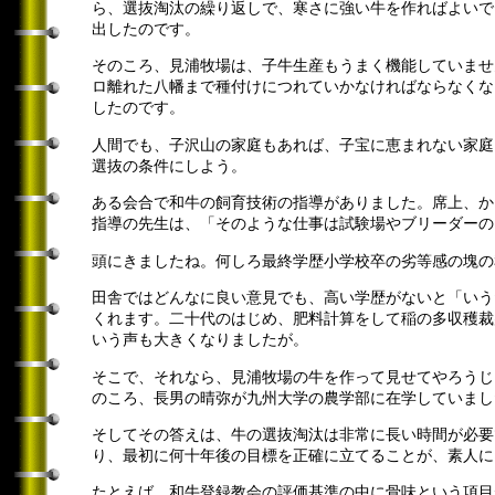
ら、選抜淘汰の繰り返しで、寒さに強い牛を作ればよいで
出したのです。
そのころ、見浦牧場は、子牛生産もうまく機能していませ
ロ離れた八幡まで種付けにつれていかなければならなくな
したのです。
人間でも、子沢山の家庭もあれば、子宝に恵まれない家庭
選抜の条件にしよう。
ある会合で和牛の飼育技術の指導がありました。席上、か
指導の先生は、「そのような仕事は試験場やブリーダーの
頭にきましたね。何しろ最終学歴小学校卒の劣等感の塊の
田舎ではどんなに良い意見でも、高い学歴がないと「いう
くれます。二十代のはじめ、肥料計算をして稲の多収穫裁
いう声も大きくなりましたが。
そこで、それなら、見浦牧場の牛を作って見せてやろうじ
のころ、長男の晴弥が九州大学の農学部に在学していまし
そしてその答えは、牛の選抜淘汰は非常に長い時間が必要
り、最初に何十年後の目標を正確に立てることが、素人に
たとえば、和牛登録教会の評価基準の中に骨味という項目