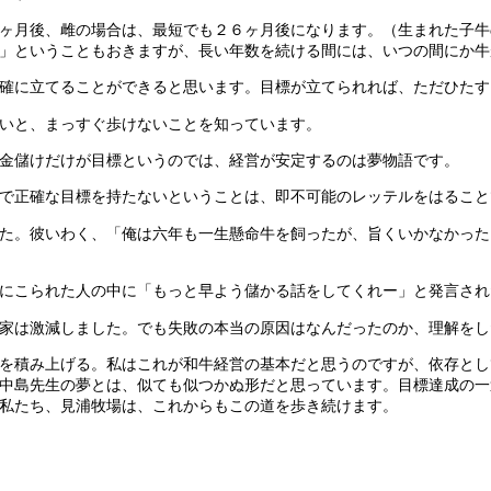
ヶ月後、雌の場合は、最短でも２６ヶ月後になります。（生まれた子牛
」ということもおきますが、長い年数を続ける間には、いつの間にか牛
確に立てることができると思います。目標が立てられれば、ただひたす
いと、まっすぐ歩けないことを知っています。
金儲けだけが目標というのでは、経営が安定するのは夢物語です。
で正確な目標を持たないということは、即不可能のレッテルをはること
た。彼いわく、「俺は六年も一生懸命牛を飼ったが、旨くいかなかった
にこられた人の中に「もっと早よう儲かる話をしてくれー」と発言され
家は激減しました。でも失敗の本当の原因はなんだったのか、理解をし
を積み上げる。私はこれが和牛経営の基本だと思うのですが、依存とし
中島先生の夢とは、似ても似つかぬ形だと思っています。目標達成の一
私たち、見浦牧場は、これからもこの道を歩き続けます。