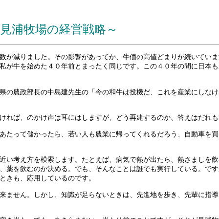
見浦牧場の経営戦略～
数が減りました。その影響があってか、牛価の高値どまりが続いていま
私が牛を始めた４０年前とまったく同じです。この４０年の間に日本も
県の農政部長の中島建先生の「今の和牛は投機だ、これを産業にしなけ
ければ、のかけ声は耳にはしますが、どう再建するのか、答えはだれも
あたって儲かったら、若い人も農業に帰ってくれるだろう、自動車を買
近い考え方を模索します。たとえば、病気で熱が出たら、熱さましを飲
、薬を飲むのか決める。でも、そんなことは誰でも実行している。です
ときも、応用しているのです。
来ません。しかし、知識が足らないときは、先進地を歩き、先輩に指導