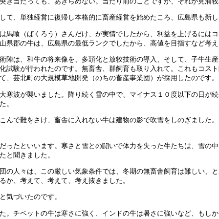
突き当たっても、あきらめない。当たり前のことですが、それが見浦牧
して、単独経営に復帰し本格的に畜産経営を始めたころ、広島県も新し
は馬喰（ばくろう）さんだけ、が実情でしたから、利益を上げるにはコ
山県郡の牛は、広島県の最低ランクでしたから、高値を目指すなど考え
術陣は、和牛の将来像を、多頭化と放牧技術の導入、そして、子牛生産
化試験が行われたのです。無畜舎、群飼育も取り入れて。これもコスト
て、芸北町の大規模草地開発（のちの畜産事業団）が採用したのです。
大寒波が襲いました。降り続く雪の中で、マイナス１０度以下の日が続
た。
こんで難をさけ、畜舎に入れない牛は建物の影で吹雪をしのぎました。
だったといいます。寒さと雪との闘いで体力を失った牛たちは、雪の中
たと聞きました。
団の人々は、この厳しい気象条件では、冬期の無畜舎飼育は難しい、と
るか、考えて、考えて、考え抜きました。
と気づいたのです。
た。チベットの牛は寒さに強く、インドの牛は暑さに強いなど、もしか