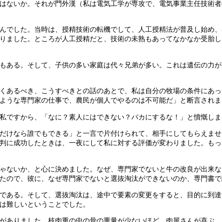
はないか。それが門外漢（私は電気工学が専攻で、電気事業主任技術者
んでした。当時は、授精技術の転機でして、人工授精法が普及し始め、
りました。ところが人工授精だと、技術の未熟もあってなかなか受胎し
もある。そして、子供の多い家庭は代々兄弟が多い。これは遺伝の力が
くあるべき、こうすべきとの話のあとで、私は自分の牧場の条件にあっ
ような専門家の仕事で、農民が個人でやるのは不可能だ」と断言されま
私ですから、「なに？素人にはできない？バカにするな！」と憤慨しま
だけなら誰でもできる」と一言で片付けられて、相手にしてもらえませ
判に成功したときは、一夜にして私に対する評価が変わりました。もっ
ゃないか、と心に決めました。なぜ、専門家でないと牛の改良が出来な
たので、彼に、なぜ専門家でないと選抜淘汰ができないのか、専門書で
である。そして、選抜淘汰は、途中で要素の変更をすると、目的に到達
は難しいということでした。
がありました。枝肉重の中の骨の重量が少ないほど、肉屋さんが喜ぶ、