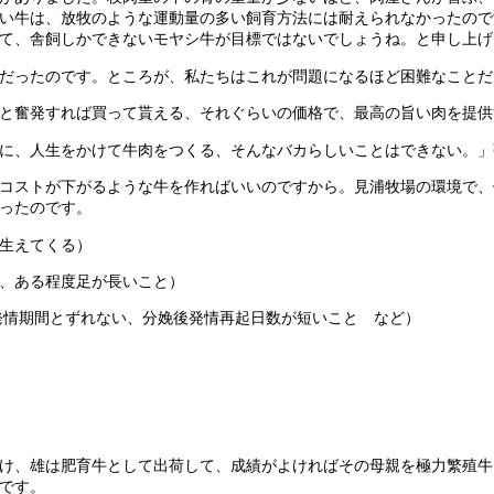
い牛は、放牧のような運動量の多い飼育方法には耐えられなかったので
て、舎飼しかできないモヤシ牛が目標ではないでしょうね。と申し上げ
だったのです。ところが、私たちはこれが問題になるほど困難なことだ
と奮発すれば買って貰える、それぐらいの価格で、最高の旨い肉を提供
に、人生をかけて牛肉をつくる、そんなバカらしいことはできない。」
コストが下がるような牛を作ればいいのですから。見浦牧場の環境で、
ったのです。
生えてくる）
、ある程度足が長いこと）
発情期間とずれない、分娩後発情再起日数が短いこと など）
け、雄は肥育牛として出荷して、成績がよければその母親を極力繁殖牛
です。