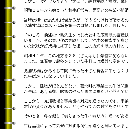
しかし、それでもうまくいかない、試行錯誤の連続、壁に
昭和３８年から始まった和牛経営も、児高との協業が解消
当時は和牛はあたれば儲かるが、そうでなければ儲かるの
見浦牧場はコスト低減を第一の目標としました。何しろ、
そのころ、前述の中島先生をはじめとする広島県の畜産技
いました。その実現化の実験として、油木の種畜場で多頭
いた試験が好成績に終了した後、この方式を県の方針とし
昭和４１年、この地方を３８（さんぱち）豪雪に劣らない
ました。無畜舎で越冬をしていた牛群には過酷な寒さでし
見浦牧場はかろうじて間に合った小さな畜舎に牛がもぐり
た牛ばかりになっていました。
しかし、建物がほとんどない、芸北町の事業団の牛は悲惨
た牛は、あくる朝、吹雪のやんだ雪面に角だけが並んでい
ここから、見浦牧場と事業団の対応が違ったのです。事業
建設の資金がありません。どうやってこの難問をクリアす
そのとき、冬を越して弱りきった牛の弱り方に違いがある
牛は品種によって気候に対する耐性が違うと聞いていまし