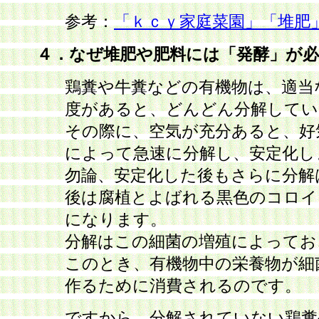
参考：
「ｋｃｙ家庭菜園」「堆肥
４．なぜ堆肥や肥料には「発酵」が必
鶏糞や牛糞などの有機物は、適当
度があると、どんどん分解してい
その際に、空気が充分あると、好
によって急速に分解し、安定化し
勿論、安定化した後もさらに分解
後は腐植とよばれる黒色のコロイ
になります。
分解はこの細菌の増殖によってお
このとき、有機物中の栄養物が細
作るために消費されるのです。
ですから、分解されていない鶏糞