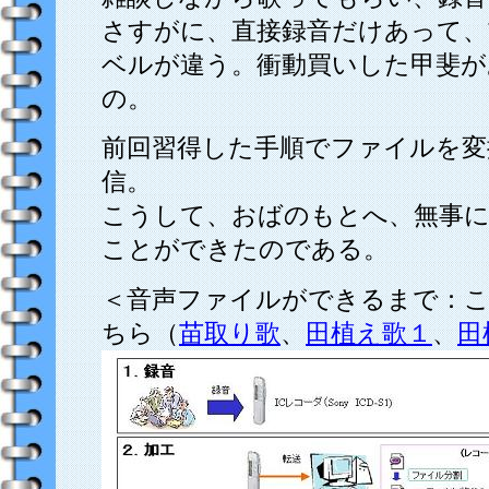
さすがに、直接録音だけあって、
ベルが違う。衝動買いした甲斐
の。
前回習得した手順でファイルを変
信。
こうして、おばのもとへ、無事に
ことができたのである。
＜音声ファイルができるまで：
ちら（
苗取り歌
、
田植え歌１
、
田