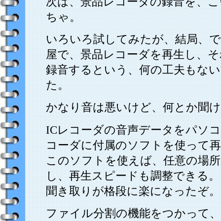
次は、景品レコーダの録音を、こ
ちゃ。
いろいろ試してみたが、結局、
屋で、景品レコーダを再生し、そ
録音するという、何の工夫もない
た。
かなり音は悪いけど、何とか聞け
ICレコーダの音声データをパソコ
コーダに付属のソフトを使って再
このソフトを使えば、任意の場所
し、再生スピードも調整できる。
聞き取りが格段に楽になったぞ。
ファイル分割の機能をつかって