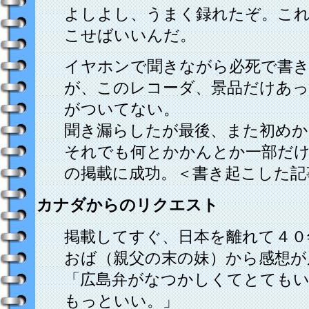
よしよし、うまく録れたぞ。こ
こせばいいんだ。
イヤホンで聞きながら必死で書
が、このレコーダ、景品だけあっ
がついてない。
聞き漏らしたが最後、また初めか
それでも何とかかんとか一部だけ
の掲載に成功。＜書き起こした記
カナダからのリクエスト
掲載してすぐ、日本を離れて４０
おば（親父の末の妹）から感想が
「広島弁がなつかしくてとても
もっといい。」