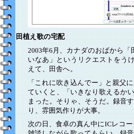
田植え歌の宅配
2003年6月、カナダのおばから
いなあ」というリクエストをうけ
えて、田舎へ。
「これに吹き込んでー」と親父に
ていくと、「いきなり歌えるか
まった。そりゃ、そうだ。録音
り、雰囲気作りが大事。
次の日、食卓の真ん中にICレコ
雑談しながら歌ってもらい、録音