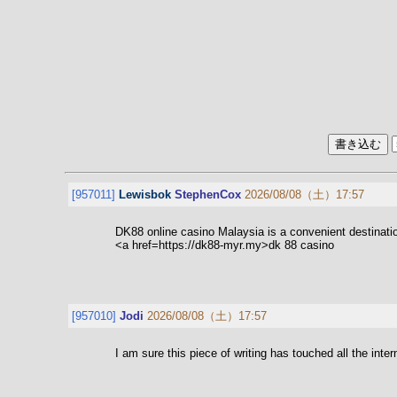
[957011]
Lewisbok
StephenCox
2026/08/08（土）17:57
DK88 online casino Malaysia is a convenient destinatio
<a href=https://dk88-myr.my>dk 88 casino
[957010]
Jodi
2026/08/08（土）17:57
I am sure this piece of writing has touched all the intern