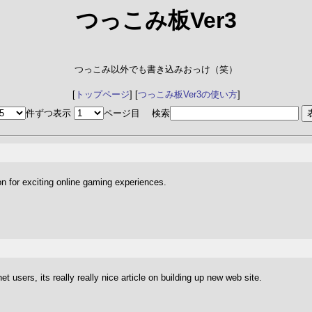
つっこみ板Ver3
つっこみ以外でも書き込みおっけ（笑）
[
トップページ
] [
つっこみ板Ver3の使い方
]
件ずつ表示
ページ目 検索
n for exciting online gaming experiences.
et users, its really really nice article on building up new web site.