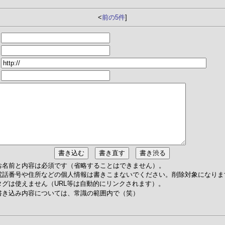
<
前の5件
]
お名前と内容は必須です（省略することはできません）。
電話番号や住所などの個人情報は書きこまないでください。削除対象になりま
タグは使えません（URL等は自動的にリンクされます）。
書き込み内容については、常識の範囲内で（笑）