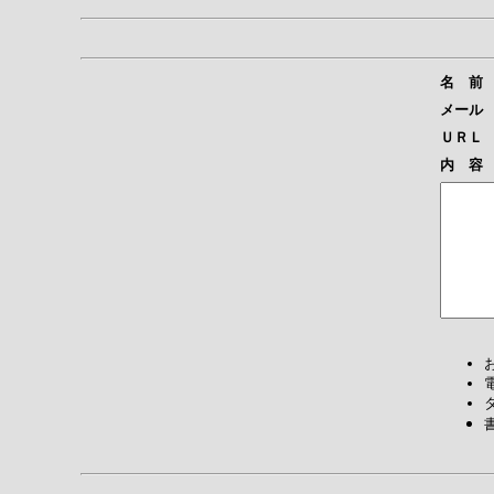
名 前
メール
ＵＲＬ
内 容