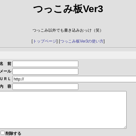
つっこみ板Ver3
つっこみ以外でも書き込みおっけ（笑）
[
トップページ
] [
つっこみ板Ver3の使い方
]
名 前
メール
ＵＲＬ
内 容
削除する