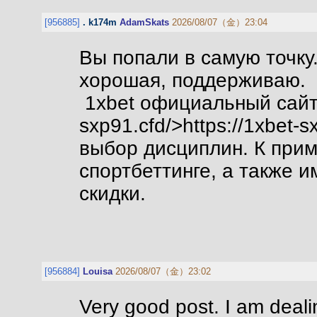
[956885]
. k174m
AdamSkats
2026/08/07（金）23:04
Вы попали в самую точку.
хорошая, поддерживаю.
1xbet официальный сайт, 
sxp91.cfd/>https://1xbet-
выбор дисциплин. К прим
спортбеттинге, а также 
скидки.
[956884]
Louisa
2026/08/07（金）23:02
Very good post. I am deali