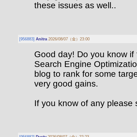
these issues as well..
[956883]
Anitra
2026/08/07（金）23:00
Good day! Do you know if t
Search Engine Optimization
blog to rank for some targ
very good gains.
If you know of any please 
[956882]
Dusty
2026/08/07（金）22:23