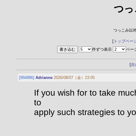
つっ
つっこみ以
[
トップペー
件ずつ表示
ペー
[
次
[956886]
Adrianne
2026/08/07（金）23:05
If you wish for to take mu
to
apply such strategies to y