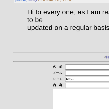
Hi to every one, as I am re
to be
updated on a regular basis.
<
前
名 前
メール
ＵＲＬ
内 容