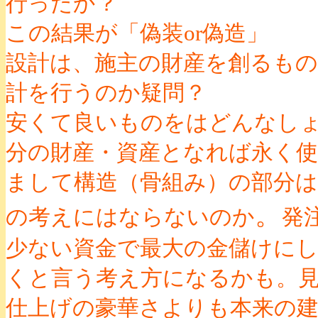
行ったか？
この結果が「偽装or偽造」
設計は、施主の財産を創るも
計を行うのか疑問？
安くて良いものをはどんなし
分の財産・資産となれば永く
まして構造（骨組み）の部分
。
の考えにはならないのか
発
少ない資金で最大の金儲けに
くと言う考え方になるかも。
仕上げの豪華さよりも本来の