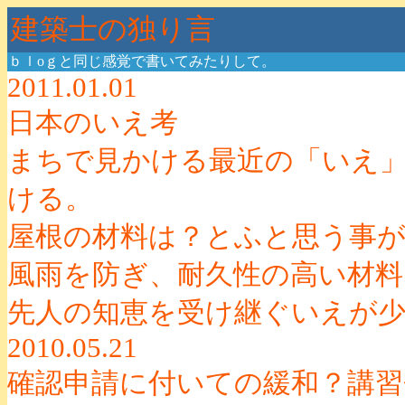
建築士の独り言
ｂｌoｇと同じ感覚で書いてみたりして。
2011.01.01
日本のいえ考
まちで見かける最近の「いえ
ける。
屋根の材料は？とふと思う事
風雨を防ぎ、耐久性の高い材料
先人の知恵を受け継ぐいえが
2010.05.21
確認申請に付いての緩和？講