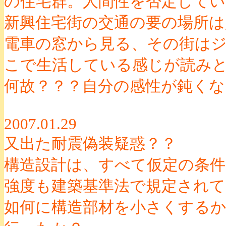
の住宅群。人間性を否定して
新興住宅街の交通の要の場所は
電車の窓から見る、その街は
こで生活している感じが読み
何故？？？自分の感性が鈍く
2007.01.29
又出た耐震偽装疑惑？？
構造設計は、すべて仮定の条
強度も建築基準法で規定され
如何に構造部材を小さくする