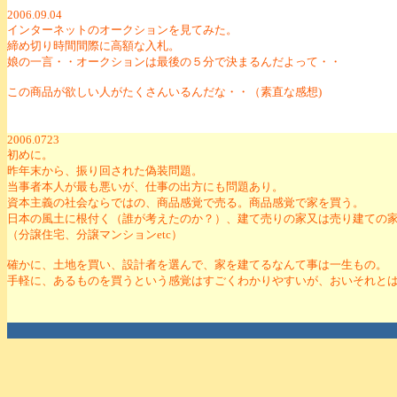
2006.09.04
インターネットのオークションを見てみた。
締め切り時間間際に高額な入札。
娘の一言・・オークションは最後の５分で決まるんだよって・・
この商品が欲しい人がたくさんいるんだな・・（素直な感想)
2006.0723
初めに。
昨年末から、振り回された偽装問題。
当事者本人が最も悪いが、仕事の出方にも問題あり。
資本主義の社会ならではの、商品感覚で売る。商品感覚で家を買う。
日本の風土に根付く（誰が考えたのか？）、建て売りの家又は売り建ての
（分譲住宅、分譲マンションetc）
確かに、土地を買い、設計者を選んで、家を建てるなんて事は一生もの。
手軽に、あるものを買うという感覚はすごくわかりやすいが、おいそれと