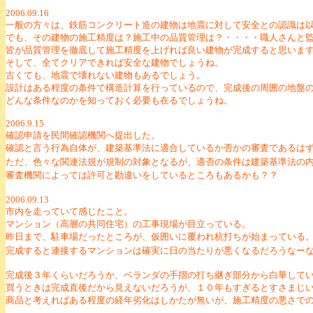
2006.09.16
一般の方々は、鉄筋コンクリート造の建物は地震に対して安全との認識は
でも、その建物の施工精度は？施工中の品質管理は？・・・・職人さんと
皆が品質管理を徹底して施工精度を上げれば良い建物が完成すると思いま
そして、全てクリアできれば安全な建物でしょうね。
古くても、地震で壊れない建物もあるでしょう。
設計はある程度の条件で構造計算を行っているので、完成後の周囲の地盤
どんな条件なのかを知っておく必要も在るでしょうね。
2006.9.15
確認申請を民間確認機関へ提出した。
確認と言う行為自体が、建築基準法に適合しているか否かの審査であるは
ただ、色々な関連法規が規制の対象となるが、適否の条件は建築基準法の
審査機関によっては許可と勘違いをしているところもあるかも？？
2006.09.13
市内を走っていて感じたこと。
マンション（高層の共同住宅）の工事現場が目立っている。
昨日まで、駐車場だったところが、仮囲いに覆われ杭打ちが始まっている
完成すると連接するマンションは確実に日の当たりが悪くなるだろうなー
完成後３年くらいだろうか、ベランダの手摺の打ち継ぎ部分から白華して
買うときは完成直後だから見えないだろうが、１０年もすぎるとすさまじ
商品と考えればある程度の経年劣化はしかたが無いが、施工精度の悪さで