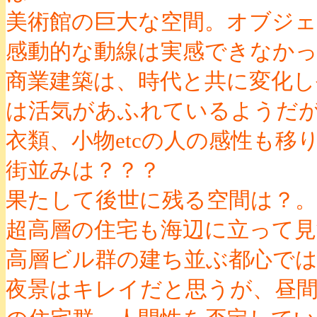
美術館の巨大な空間。オブジェ
感動的な動線は実感できなか
商業建築は、時代と共に変化
は活気があふれているようだ
衣類、小物etcの人の感性も
街並みは？？？
果たして後世に残る空間は？。
超高層の住宅も海辺に立って
高層ビル群の建ち並ぶ都心で
夜景はキレイだと思うが、昼