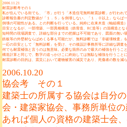
2006.11.21
耐震診断考その１
私が住んでいる街でも、「市」が行う「木造住宅無料耐震診断」が行われ
診断報告書の判定数値が「１．５」を倒壊しない、「１．０以上」ならば
倒壊の可能性がある。との判断を行っている。純粋に在来木造（軸組構造
目安となるが、一部増築、一部異種構造（鉄骨造、RC造等）の混構造とな
短時間の現場調査で、詳細な部分までの把握は不可能であり、図面の無い
鉄板等の外壁材ならばめくる事も可能だが、無料診断では「非破壊検査」
一応の目安として「無料診断」を受け、その後設計事務所等に詳細な調査
何でも耐震補強と言うのは無意味。必要な箇所のみで最大の補強を行うこ
構造計算と同じで、数字の追っかけこに終始しては無駄な補強を行うこと
耐震診断の目的は、震災において建物被害の減災であり、死傷者の数を減
2006.10.20
協会考 その１
建築士の所属する協会は自分の
会・建築家協会、事務所単位の
あれば個人の資格の建築士会、