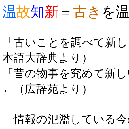
温
故
知
新
＝
古き
を
「古いことを調べて新し
本語大辞典より）
「昔の物事を究めて新し
←（広辞苑より）
情報の氾濫している今