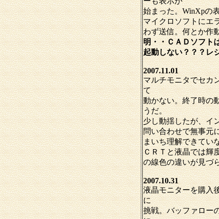
ーも表示が
始まった。WinXp
マイクロソフトにエ
わず送信。何とか作
明・・ＣＡＤソフト
起動しない？？？レ
2007.11.01
マルチモニタでセカン
て
動かない。終了時の
うだ。
少し動揺したが、イ
問い合わせで無事元
まいち理解できてい
ＣＲＴと液晶では輝
の線色の違いが見づ
2007.10.31
液晶モニターを購入後
に
挑戦。バッファローの