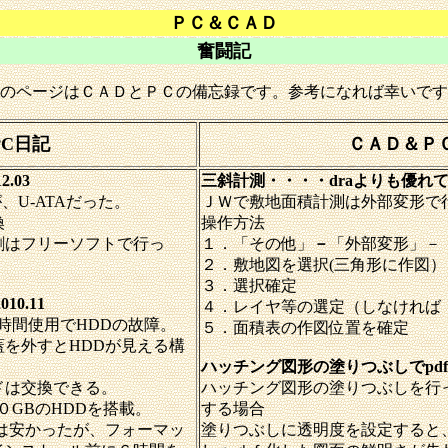
ＰＣ＆ＣＡＤ
奮闘記
のページはＣＡＤとＰＣの備忘録です。参考になれば幸いです
PC日記
ＣＡＤ＆Ｐ
12.03
三斜計測・・・・draよりも優れてい
が、U-ATAだった。
ＪＷで敷地面積計測は外部変形で
換
操作方法
割はフリーソフトで行っ
１．「その他」
－
「外部変形」－「
２．敷地図を選択(三角形に作図）
３．選択確定
0.11
４．レイヤ等の選定（しなければ「e
時間使用でHDDの故障。
５．面積表の作図位置を確定
を外すとHDDが見える構
ハッチング図形の塗りつぶしでpdf印
ドは交換できる。
ハッチング図形の塗りつぶしを行
０GBのHDDを搭載。
する場合
は安かったが、フォーマッ
塗りつぶしに透明度を設定すると、