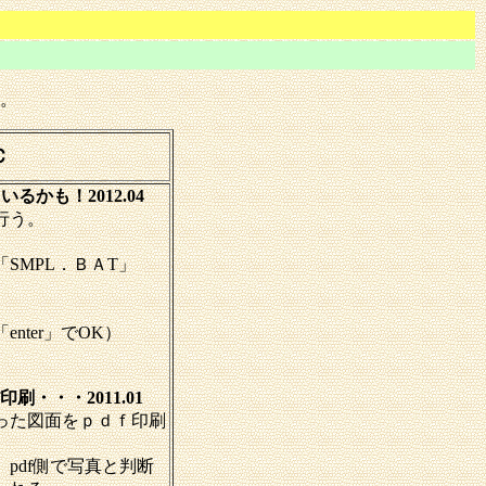
。
Ｃ
るかも！2012.04
行う。
SMPL．ＢＡT」
nter」でOK）
刷・・・2011.01
った図面をｐｄｆ印刷
pdf側で写真と判断