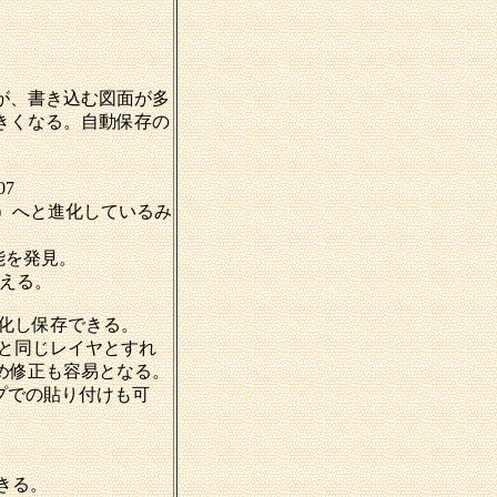
が、書き込む図面が多
きくなる。自動保存の
07
未発表）へと進化しているみ
能を発見。
使える。
形化し保存できる。
枠と同じレイヤとすれ
め修正も容易となる。
プでの貼り付けも可
きる。