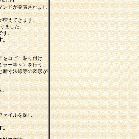
2007.10
マンドが発表されまし
が増えてきます。
ありました。
です。
す。
面をコピー貼り付け
ミラー等々）を行う。
と新寸法線等の図形が
ん。
。
ファイルを探し
す。