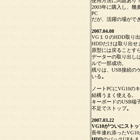
使用方法に問題あり
2003年に購入し、
PC
だが、活躍の場がで
2007.04.08
VG１０のHDD取り
HDDだけは取り出せ
原型には戻ることす
データーの取り出しは
ルで一部成功。
残りは、USB接続の
いる
。
ノートPCにVG10の
結構うまく使える。
キーボードのUSB端
不足でストップ
。
2007.03.22
VG10がついにストッ
長年連れ添ったVG1
HDD
のバックUPも