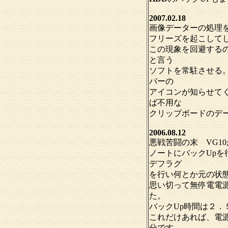
2007.02.18
画像データーの処理
フリーズを起こして
この現象を回避する
と言う
ソフトを常駐させる
バーの
アイコンが知らせてく
ば不用な
クリップボードのデ
2006.08.12
悪戦苦闘の末 VG1
ノートにバックUpを
デフラグ
を行い何とか元の状
思い切って無停電電
た。
バックUp時間は２．
これだけあれば、電
分です。