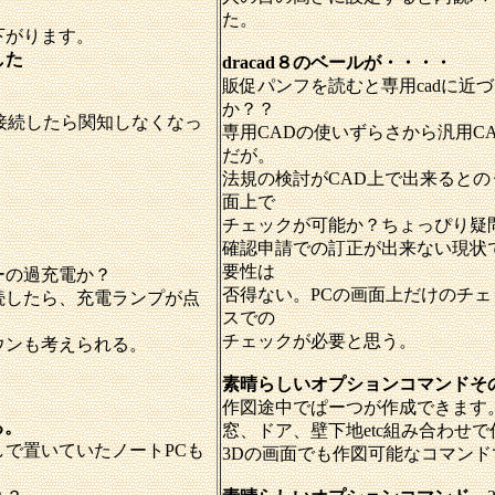
た。
下がります。
した
dracad８のベールが・・・・
販促パンフを読むと専用cadに近
か？？
接続したら関知しなくなっ
専用CADの使いずらさから汎用CA
だが。
法規の検討がCAD上で出来ると
面上で
チェックが可能か？ちょっぴり疑
確認申請での訂正が出来ない現状
要性は
ーの過充電か？
否得ない。PCの画面上だけのチ
続したら、充電ランプが点
スでの
チェックが必要と思う。
ウンも考えられる。
素晴らしいオプションコマン
作図途中でぱーつが作成できます
る。
窓、ドア、壁下地etc組み合わせ
で置いていたノートPCも
3Dの画面でも作図可能なコマンド