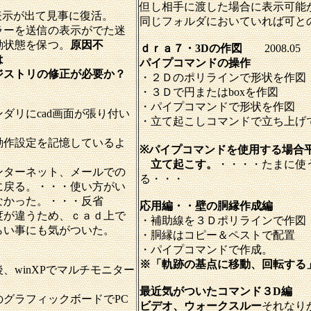
但し相手に渡した場合に表示可能
の表示が出て見事に復活。
同じフォルダにおいていれば可と
ラーを送信の表示がでた迷
動状態を保つ。
原因不
ｄｒａ７・3Dの作図
2008.05
は
パイプコマンドの操作
ジストリの修正が必要か？
・２Ｄのポリラインで形状を作図
・３Ｄで円またはboxを作図
・パイプコマンドで形状を作図
ダリにcad画面が張り付い
・立て起こしコマンドで立ち上げ
動作設定を記憶しているよ
※パイプコマンドを使用する場合
立て起こす。
・・・・たまに使
ンターネット、メールでの
る・・・
に戻る。・・・使い方がい
なかった。・・・反省
応用編・・壁の胴縁作成編
度が違うため、ｃａｄ上で
・補助線を３Ｄポリラインで作図
らい事にも気がついた。
・胴縁はコピー＆ペストで配置
・パイプコマンドで作成。
※「軌跡の基点に移動、回転する
、winXPでマルチモニター
最近気がついたコマンド３D編
グラフィックボードでPC
ビデオ、ウォークスルー
それなり