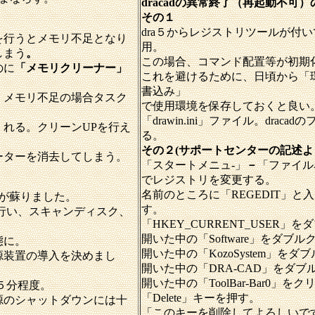
dracadの異常終了（再起動不可
その１
dra５からレジストリツールが付
を行うとメモリ不足となり
用。
しまう
。
この場合、コマンド配置等が初期
のに
「メモリクリーナー」
これを避けるために、日頃から「
書込み」
。メモリ不足の場合タスク
で使用環境を保存しておくと良い
「drawin.ini」ファイル。drac
れる。クリーンUPを行え
る。
その２(サポートセンターの記述よ
ーターを消去してしまう。
「スタートメニュ-」
－
「ファイル
でレジストリを変更する。
名前のところに「REGEDIT」と入
0が蘇りました。
す。
行い、スキャンディスク、
「HKEY_CURRENT_USER」
開いた中の「Software」をダブ
態に。
開いた中の「KozoSystem」をダ
源装置の導入を決めまし
開いた中の「DRA-CAD」をダブ
開いた中の「ToolBar-Bar0」
５分程度。
「Delete」キーを押す。
源のシャットダウンには十
「このキーを削除してよろしいで