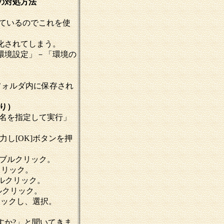
）の対処方法
いているのでこれを使
化されてしまう。
環境設定」－「環境の
。
adのフォルダ内に保存され
り）
名を指定して実行」
力し[OK]ボタンを押
をダブルクリック。
ルクリック。
ブルクリック。
ルクリック。
をクリックし、選択。
すか?」と聞いてきま