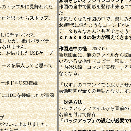
？？
素晴らしいオプションコマンド
幾多のトラブルに見舞われた
作図の途中で図形を登録出来るコ
た。
きたと思ったら
ストップ。
味気なくなる作図の中で、楽しみ
dos時代に似たようなコマンドが
データもみなさんと共有できそう
出しにチャレンジ。
ｄｒａｃａｄの魅力が増えてきま
ましたが、後はバラバラ。
らありません。
作図途中の怪
2007.09
、お借りしたUSBケーブ
新規図面に、他のファイルから図
いろいろな操作（コピー、移動、
ケースを購入してと思って
「内外法線」コマンド実行、する
なくなる。
キーボドをUSB接続
「戻す」のコマンドでも戻りませ
実働時間が全くの無駄となります
子にHDDを接続したが電源
対処方法
バックアップファイルから直前の
名前を付けて保存
プ
「バックアップ」の設定が必要で
0がついに止まりました。
ままならず。