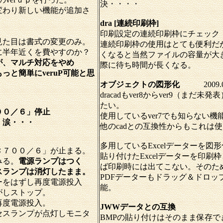
決・・・・
変わり新しい機能が追加さ
dra [連続印刷枠]
印刷設定の連続印刷枠にチェック
見た目は書式の変更のみ。
連続印刷枠の使用はとても便利だ
に半年近くを費やすのか？
くなると当然ファイルの容量が大
が、マルチ対応をやめ
際に待ち時間が長くなる。
っと簡単にveruP可能と思
オブジェクトの図形化
2009.
dracadもver8からver9（まだ
たい。
００／６」停止
使用しているver7でも知らない機
・涙・・・
他のcadとの互換性からもこれは
多用しているExcelデーターを図
Ｃ７００／６」が止まる。
貼り付けたExcelデーターを印刷
みる。
電源ランプはつく
ば印刷時には出てこない。そのた
スランプは消灯したまま。
PDFデーターもドラッグ＆ドロッ
ーをはずし再度電源投入
能。
がしストップ。
再度電源投入。
JWWデータとの互換
セスランプが点灯しモニタ
BMPの貼り付けはそのまま保存で