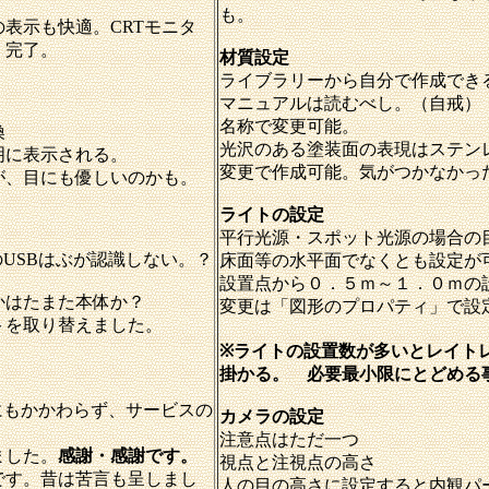
も。
表示も快適。CRTモニタ
く完了。
材質設定
ライブラリーから自分で作成でき
マニュアルは読むべし。（自戒）
名称で変更可能。
換
光沢のある塗装面の表現はステン
明に表示される。
変更で作成可能。気がつかなかっ
が、目にも優しいのかも。
ライトの設定
平行光源・スポット光源の場合の
のUSBはぶが認識しない。？
床面等の水平面でなくとも設定が
設置点から０．５ｍ～１．０ｍの
かはたまた本体か？
変更は「図形のプロパティ」で設
トを取り替えました。
※ライトの設置数が多いとレイト
掛かる。 必要最小限にとどめる
中にもかかわらず、サービスの
カメラの設定
注意点はただ一つ
ました。
感謝・感謝です。
視点と注視点の高さ
です。昔は苦言も呈しまし
人の目の高さに設定すると内観パ