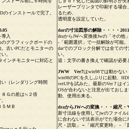
インストール前に６時間を
しｐｄｆ化した図面の鮮明さが失
レーザープリンタで印刷する場合
CDのインストールで完了。
るため、
透明度を設定していた。
05
darの寸法図形の解除・・・・2011.
を導入
draからJWへ変換後Jwの「その他
めの
グラフィックボードの
-「範囲選択」で一括解除が可能。
。古いPCだとモニターの
darでのブロック分解では全ての
ない。
い。
９インチモニターに対応と
追：文字の書き換えで確認が必要
JWW Ver7
はwin98では動かな
win98のPCを久しぶりに起動、H
違い（レンダリング時間
verUPを試みた。最新のVer７は
OSが合わないと注意が出ておしま
．８Ｇの差は≒２倍
動、使用出来る。
す。
３５ＭＢ
draからJWへの変換・・・縮尺
新寸法線を使用してjwのファイル
に合わない寸法表示がでた場合に
尺・読取」
－
「縮尺変更時」－「
のverｕｐを行った。