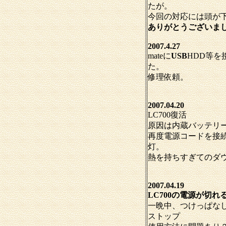
たが。
今回の対応には頭が
ありがとうございま
2007.4.27
mateに
USB
HDD等を
た。
修理依頼。
2007.04.20
LC700復活
原因は内蔵バッテリ
再度電源コードを接
灯。
熱を持ちすぎてのダ
2007.04.19
LC700の電源が切れ
一晩中、つけっぱなし
ストップ