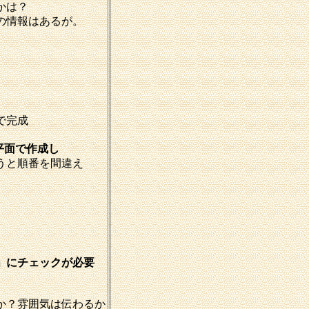
かは？
の情報はあるが。
で完成
平面で作成し
うと順番を間違え
」にチェックが必要
か？雰囲気は伝わるか