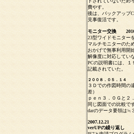
トされていないため
費やす。
後は、バックアップ
見事復活です。
モニター交換 2010.
23型ワイドモニター
マルチモニターのた
おかげで無事利用開始
解像度に対応してい
PCの説明書には、１
記載されていた。
２００８．０５．１４
３Ｄでの作図時間の
差）
ｐｅｎ３．０Ｇと２
同じ図面での比較で
darのデータ要領は≒
2007.12.21
verUPの繰り返し
IE7と申請プログラム