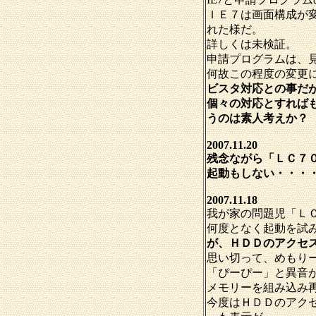
ＩＥ７は画面構成が
れた様だ。
詳しくは未検証。
申請プログラムは、
何故この程度の変更
ビスタ対応との事だ
個々の対応とすればも
うのは素人考えか？
2007.11.20
残念ながら「ＬＣ７
起動もしない・・・
2007.11.18
我が家の問題児「Ｌ
何度となく起動を試
が、ＨＤＤのアクセ
思い切って、めもり
「ぴーぴー」と異音
メモリーを組み込み
今度はＨＤＤのアク