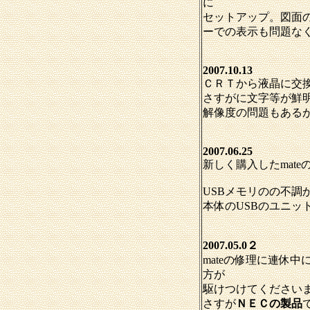
に
セットアップ。図面の
ーでの表示も問題な
2007.10.13
ＣＲＴから液晶に交
さすがに文字等が鮮
解像度の問題もある
2007.06.25
新しく購入したmate
USBメモリのの不調
本体のUSBのユニッ
2007.05.0２
mateの修理に連休
方が
駆けつけてください
さすが
ＮＥＣの製品