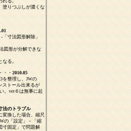
われる。
、塗りつぶしが濃くな
01
」-「寸法図形解除」
寸法図形が分解できな
となる。
い・・・
2010.05
DDを整理し、JWの
インストール出来るが
い。ver６は無事に起
・寸法のトラブル
に変換した場合、縮尺
JWの「設定」－「縮
図寸固定」で問題解