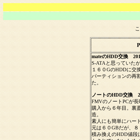
こ
mateのHDD交換
20
S-ATAと思っていた
１６０GのHDDに交
パーティションの再
た。
ノートのHDD交換 201
FMV
のノートPCが長
購入から６年目。裏蓋
造。
素人にも簡単にハー
元は６０GBだが、８
積み換えのHDD値段