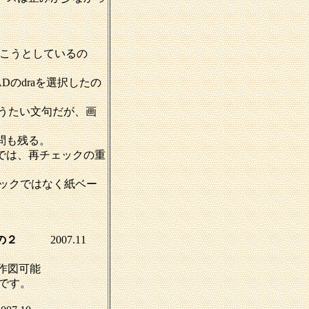
づこうとしているの
Dのdraを選択したの
のうたい文句だが、画
問も残る。
では、再チェックの重
ェックではなく紙ベー
ドその２
2007.11
。
で作図可能
です。