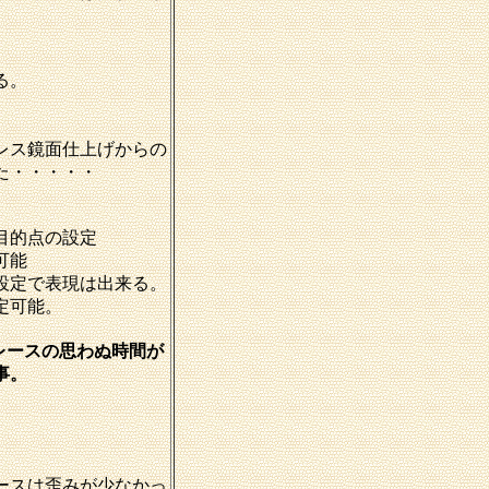
る。
レス鏡面仕上げからの
た・・・・・
目的点の設定
可能
設定で表現は出来る。
定可能。
レースの思わぬ時間が
事。
ースは歪みが少なかっ