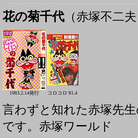
花の菊千代
（赤塚不二夫
1983.2.14発行
コロコロ’81.4
言わずと知れた赤塚先生
です。赤塚ワールド