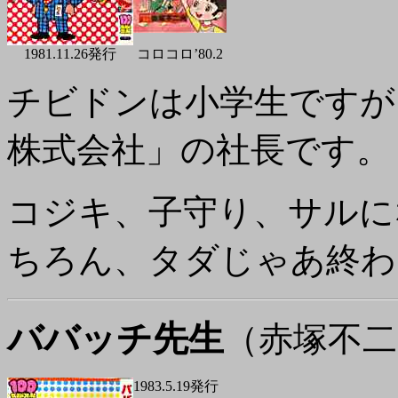
1981.11.26発行
コロコロ’80.2
チビドンは小学生ですが
株式会社」の社長です。
コジキ、子守り、サルに
ちろん、タダじゃあ終わ
ババッチ先生
（赤塚不二
1983.5.19発行