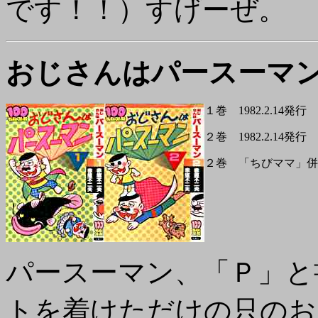
です！！）すげーぜ。
おじさんはパースーマ
１巻 1982.2.14発行
２巻 1982.2.14発行
２巻 「ちびママ」併
パースーマン、「Ｐ」と
トを着けただけの只のお