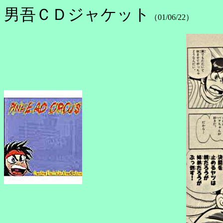
男吾ＣＤジャケット
（01/06/22）