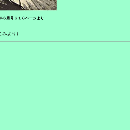
年６月号６１８ページより
こみより）