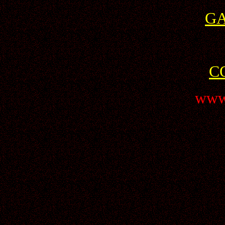
G
C
www.