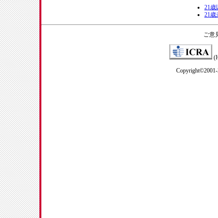
21
21
ご意
(
Copyright©2001-2