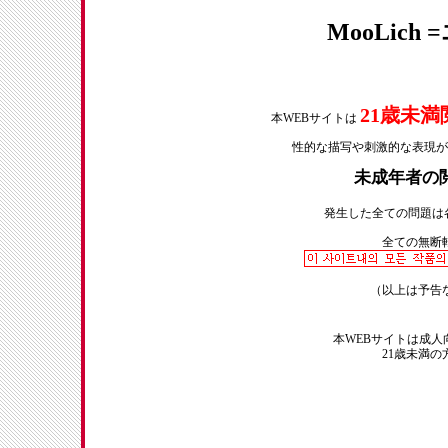
MooLic
21歳未
本WEBサイトは
性的な描写や刺激的な表現が
未成年者の
発生した全ての問題は
全ての無断
（以上は予告
本WEBサイトは成
21歳未満