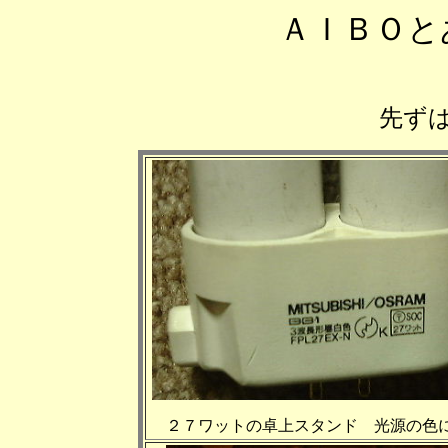
ＡＩＢＯと
先ず
２７ワットの卓上スタンド 光源の色