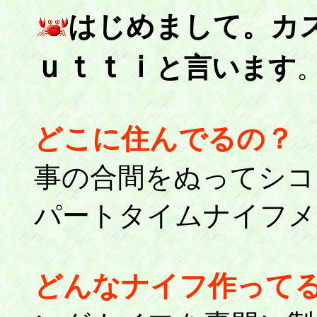
はじめまして。カ
ｕｔｔ
ｉ
と言います
。
どこに住んでるの？
事の合間をぬってシコ
パートタイムナイフメー
どんなナイフ作って