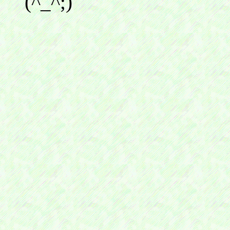
(^_^;)