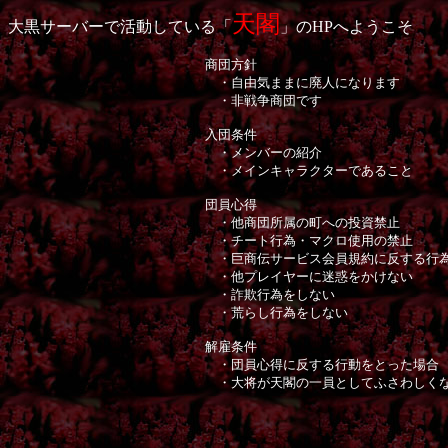
天閣
大黒サーバーで活動している「
」のHPへようこそ
商団方針
・自由気ままに廃人になります
・非戦争商団です
入団条件
・メンバーの紹介
・メインキャラクターであること
団員心得
・他商団所属の町への投資禁止
・チート行為・マクロ使用の禁止
・巨商伝サービス会員規約に反する行
・他プレイヤーに迷惑をかけない
・詐欺行為をしない
・荒らし行為をしない
解雇条件
・団員心得に反する行動をとった場合
・大将が天閣の一員としてふさわしくな