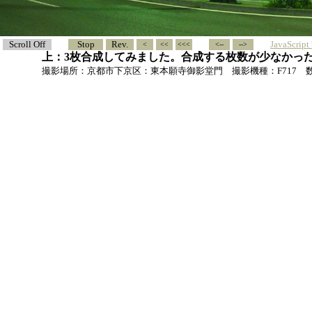
Scroll Off
Stop
Rev.
JavaScrip
>
>>
>>>
<--
-->
上：3枚合成してみました。合成する枚数が少なかっ
撮影場所：京都市下京区：東本願寺御影堂門 撮影機種：F717 