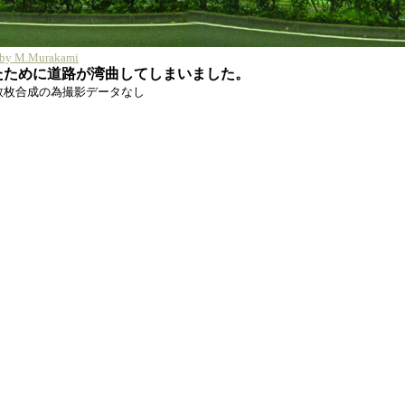
t by M.Murakami
たために道路が湾曲してしまいました。
数枚合成の為撮影データなし