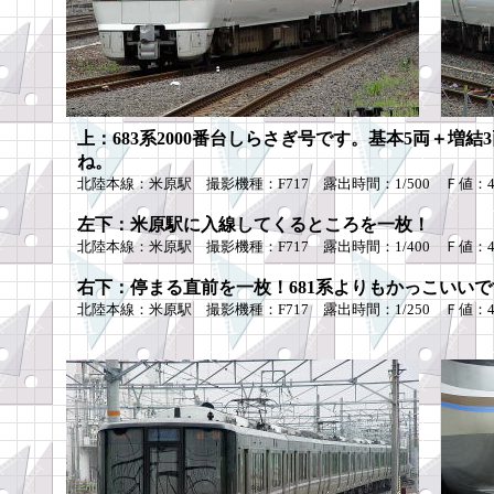
上：683系2000番台しらさぎ号です。基本5両＋増
ね。
北陸本線：米原駅 撮影機種：F717 露出時間：1/500 Ｆ値：4.0
左下：米原駅に入線してくるところを一枚！
北陸本線：米原駅 撮影機種：F717 露出時間：1/400 Ｆ値：4.0
右下：停まる直前を一枚！681系よりもかっこいい
北陸本線：米原駅 撮影機種：F717 露出時間：1/250 Ｆ値：4.0