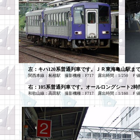
左：キハ120系普通列車です。ＪＲ東海亀山駅ま
関西本線：柘植駅 撮影機種：F717 露出時間：1/250 Ｆ値：4
右：105系普通列車です。オールロングシート2時間
和歌山線：高田駅 撮影機種：F717 露出時間：1/160 Ｆ値：4