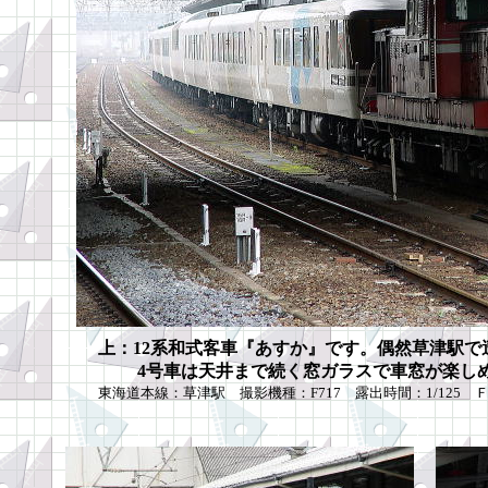
上：12系和式客車『あすか』です。偶然草津駅で
4号車は天井まで続く窓ガラスで車窓が楽し
東海道本線：草津駅 撮影機種：F717 露出時間：1/125 Ｆ値：