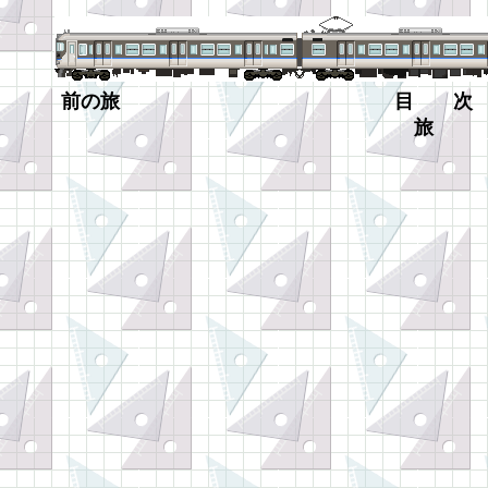
前の旅
目 次
旅