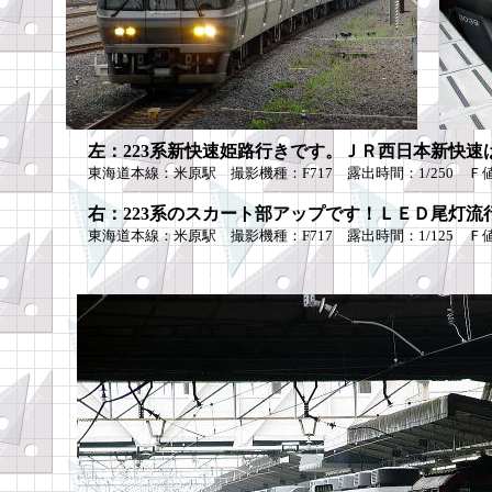
左：223系新快速姫路行きです。ＪＲ西日本新快速
東海道本線：米原駅 撮影機種：F717 露出時間：1/250 Ｆ値：4
右：223系のスカート部アップです！ＬＥＤ尾灯流
東海道本線：米原駅 撮影機種：F717 露出時間：1/125 Ｆ値：3