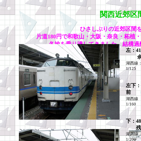
関西近郊区
ひさしぶりの近郊区間
片道180円で和歌山・大阪・奈良・柘植
各地を乗り潰してきました。結構過
左：4
余剰
湖西線
1/125
Ｆ値
左下：
前 
湖西線
1/160
Ｆ値
下：4
残り
湖西線
1/200