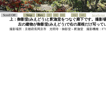
Scroll Off
Stop
Rev.
JavaScrip
>
>>
>>>
<--
-->
上：御影堂(みえどう)と釈迦堂をつなぐ廊下です。撮影
左の建物が御影堂(みえどう)で右の屋根だけ写って
撮影場所：京都府長岡京市 光明寺・御影堂～釈迦堂 撮影機種：F7