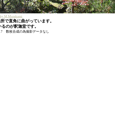
t by M.Murakami
場所で直角に曲がっています。
いるのが釈迦堂です。
17 数枚合成の為撮影データなし