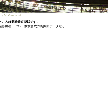
t by M.Murakami
いところは新幹線京都駅です。
撮影機種：F717 数枚合成の為撮影データなし