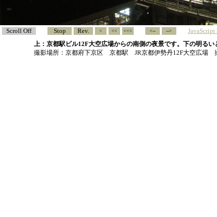
Scroll Off
Stop
Rev.
JavaScrip
>
>>
>>>
<--
-->
上：京都駅ビル12F大空広場からの南側の夜景です。下の明る
撮影場所：京都府下京区 京都駅 JR京都伊勢丹12F大空広場 