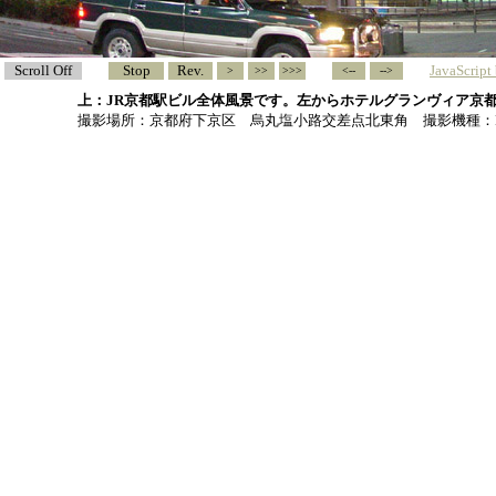
Scroll Off
Stop
Rev.
JavaScrip
>
>>
>>>
<--
-->
上：JR京都駅ビル全体風景です。左からホテルグランヴィア京都
撮影場所：京都府下京区 烏丸塩小路交差点北東角 撮影機種：F