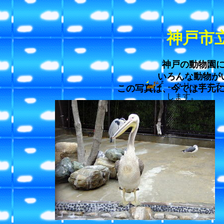
神戸市
神戸の動物園
いろんな動物が
←クリックする
この写真は、今では手元
します。