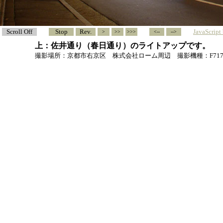
Scroll Off
Stop
Rev.
JavaScrip
>
>>
>>>
<--
-->
上：佐井通り（春日通り）のライトアップです。
撮影場所：京都市右京区 株式会社ローム周辺 撮影機種：F71