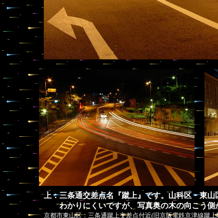
上：三条通交差点名『蹴上』です。山科区・東山
わかりにくいですが、写真奥の木の向こう側が
京都市東山区：三条通蹴上交差点付近(旧京阪電鉄京津線蹴上