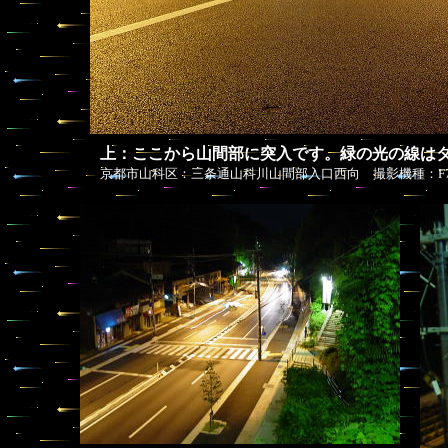
上：ここから山間部に突入です。緑の光の線は
京都市山科区：三条通山科川山間部入口西向 撮影機種：F717 