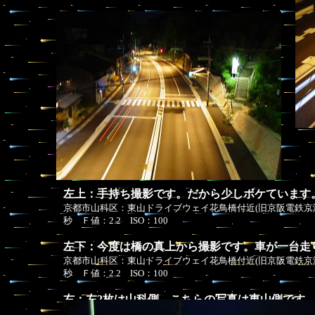
左上：手持ち撮影です。だから少しボケています
京都市山科区：東山ドライブウェイ花鳥橋付近(旧京阪電鉄京津
秒 Ｆ値：2.2 ISO：100
左下：今度は橋の真上から撮影です。車が一台走
京都市山科区：東山ドライブウェイ花鳥橋付近(旧京阪電鉄京津
秒 Ｆ値：2.2 ISO：100
右：左2枚は山科側、こちらの写真は東山側です
す。