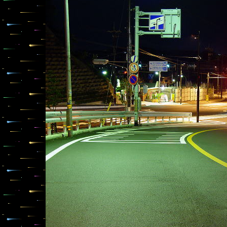
京都市山科区：東山ドライブウェイ花鳥橋付近(旧京阪電鉄京津
秒 Ｆ値：2.0 ISO：100