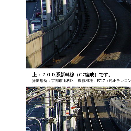
上：７００系新幹線（C7編成）です。
撮影場所：京都市山科区 撮影機種：F717（純正テレコン使用