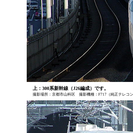
上：300系新幹線（J26編成）です。
撮影場所：京都市山科区 撮影機種：F717（純正テレコン使用