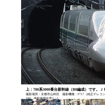
上：700系3000番台新幹線（B8編成）です。
撮影場所：京都市山科区 撮影機種：F717（純正テレコン使用
100 撮影画面比率3：2