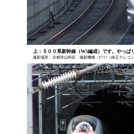
上：５００系新幹線（W5編成）です。やっぱ
撮影場所：京都市山科区 撮影機種：F717（純正テレコン使用