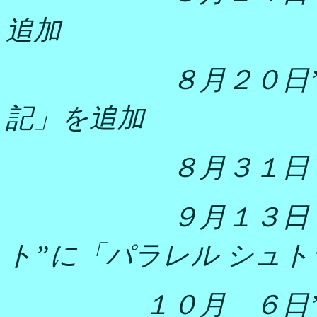
追加
８月２０日
記」を追加
８月３１日
９月１３日
ト”に「パラレル シュ
１０月 ６日