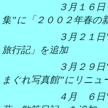
３月１６日
集”に「２００２年春の
３月２１日
旅行記」を追加
３月２９日
まぐれ写真館”にリニュ
４月 ６日