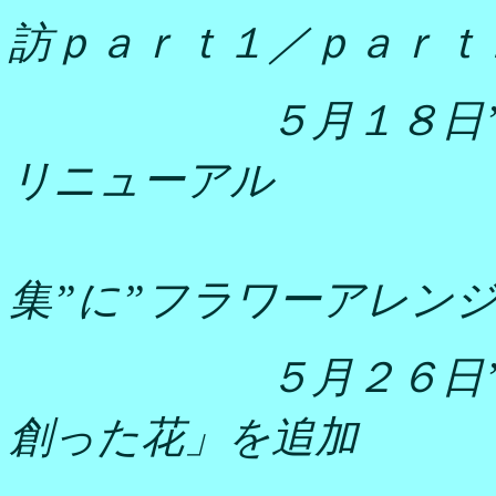
訪ｐａｒｔ１／ｐａｒｔ
５月１８日
リニューアル
集”に”フラワーアレン
５月２６日
創った花」を追加