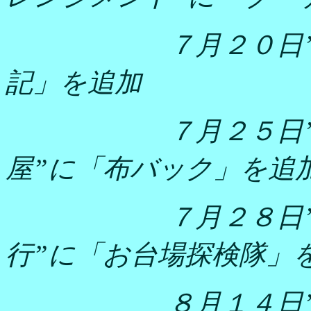
７月２０日
記」を追加
７月２５日”s
屋”に「布バック」を追
７月２８日
行”に「お台場探検隊」
８月１４日