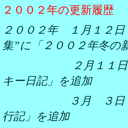
２００２年の更新履歴
２００２年 １月１２日
集”に「２００２年冬の
２月１１日 ”遊
キー日記」を追加
３月 ３日
行記」を追加