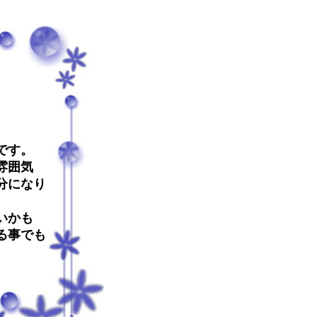
です。
雰囲気
分になり
いかも
る事でも
。