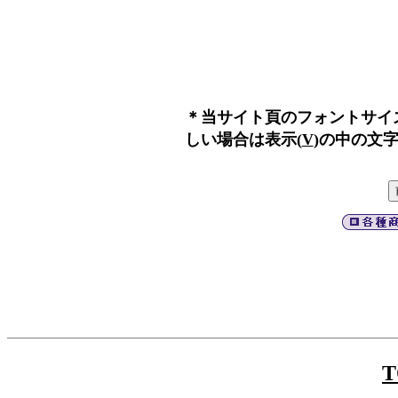
＊当サイト頁のフォントサイ
しい場合は
表示(
V
)
の中の
文字
T