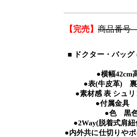
【完売】
商品番号 D
■ ドクター・バッグ
●横幅42cm
●表(牛皮革) 
●素材感 表 シュ
●付属金具
●色 黒
●2Way(脱着式肩紐
●内外共に仕切りや