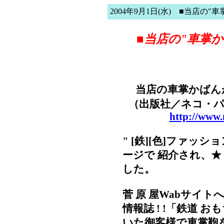
2004年9月1日(水) ■当店の
■当店の"車掌
当店の
車掌かばん
（出版社／ネコ・パブリ
http://www.
" [鉄][色]ファッシ
ージで 紹介され、★ 
した。
菅 原 屋Wabサイ
情報誌 ! !「鉄道 
いた御客様で車掌鞄