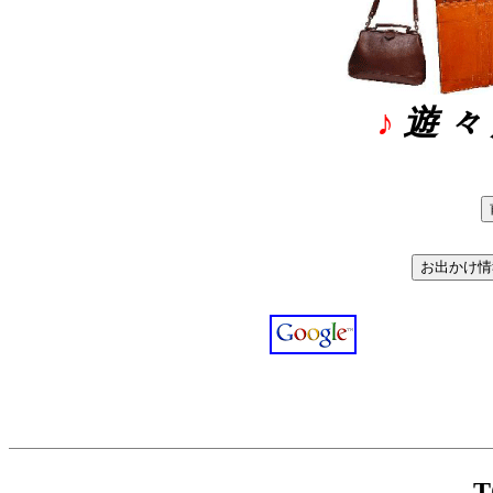
♪
遊 々
T