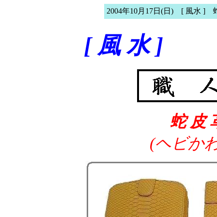
2004年10月17日(日) [ 風水 ] 
[ 風 水 ]
蛇 皮 
(ヘビか