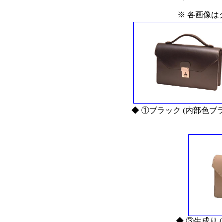
※ 各画像は
◆ ①ブラック (内部色ブ
◆ ③生成り