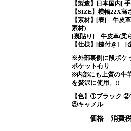
【製造】日本国内[ 手 作
【SIZE】横幅22X高さ1
【素材】[表] 牛皮
素材)
[裏貼り] 牛皮革(
【仕様】[鍵付き] [
※外部裏側に段ポケ
ポケット有り
※内部にも上質の牛
を贅沢に使用。!!
【色】①ブラック ②
⑤キャメル
価格 消費税