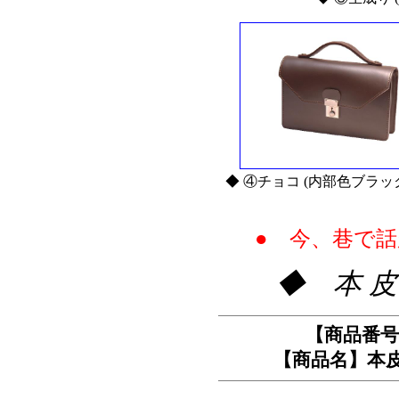
◆ ④チョコ (内部色ブラ
● 今、巷で話
◆ 本 皮
【商品番号】
【商品名】本