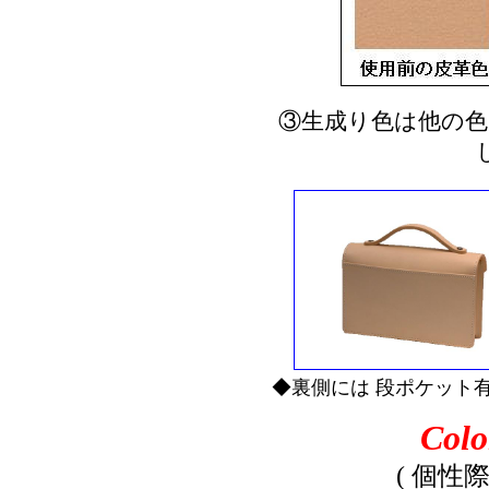
③生成り色は他の色
◆裏側には 段ポケット
Colo
( 個性際