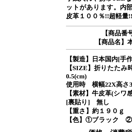
ットがあります。内
皮革１００％!!超軽量!
【商品番号
【商品名】
【製造】日本国内[手作
【SIZE】折りたたみ
0.5(cm)
使用時 横幅22X高さ31
【素材】牛皮革(シワ
[裏貼り] 無し
【重さ】約１９０ｇ
【色】①ブラック 