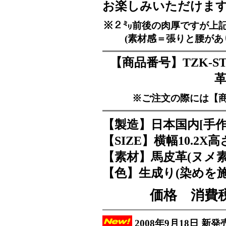
お楽しみいただけま
※２㍉前後の肉厚ですが上
(素材感＝張りと腰があ
【商品番号】TZK-S
革
※ご注文の際には【
【製造】日本国内[手作
【SIZE】横幅10.2X高さ
【素材】馬皮革(ヌメ素材
【色】生成り(染めを
価格 消費
2008年9月18日 新発売