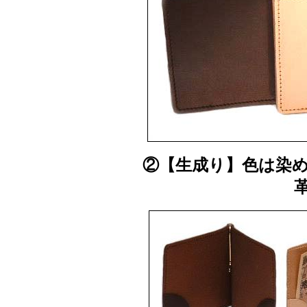
②【生成り】色は染