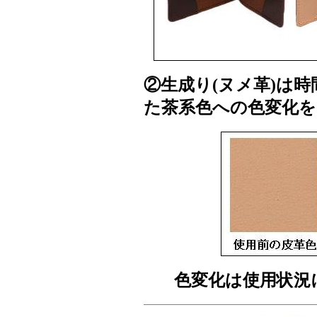
②生成り(ヌメ革)は
た茶系色への色変化
色変化は使用状況