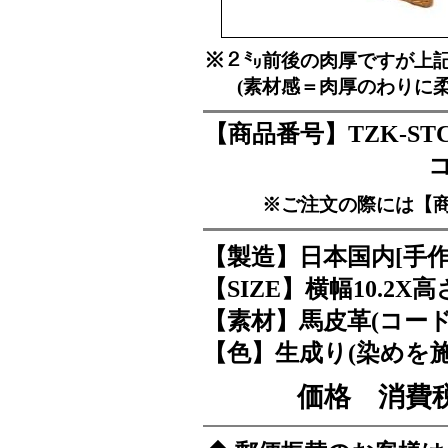
※２㍉前後の肉厚ですが上
(素材感＝肉厚のわりに
【商品番号】TZK-ST
※ご注文の際には【
【製造】日本国内[手作
【SIZE】横幅10.2X高さ
【素材】馬皮革(コード
【色】生成り(染めを
価格 消費