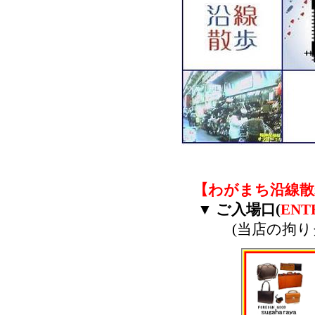
【わがまち沿線散
▼ ご入場口(
ENT
(当店の拘り