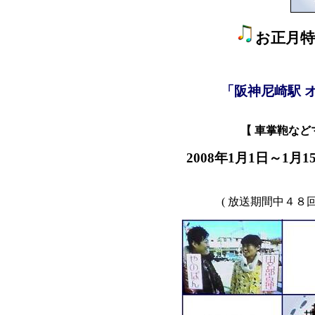
お正月特
「阪神尼崎駅 
【 車掌鞄など
2008年1月1日～1
( 放送期間中４８