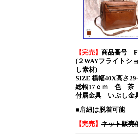
【完売】
商品番号 FR
(２WAYフライトシ
し素材)
SIZE 横幅40X高さ
総幅17ｃｍ 色 茶
付属金具 いぶし金具
■肩紐は脱着可能
【完売】
ネット販売