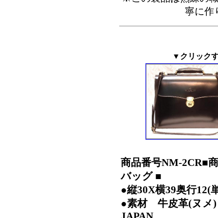
寧に作
▼クリック
商品番号NM-2CR
バッグ ■
●縦30X横39奥行12(
●素材 牛皮革(ヌメ)
JAPAN