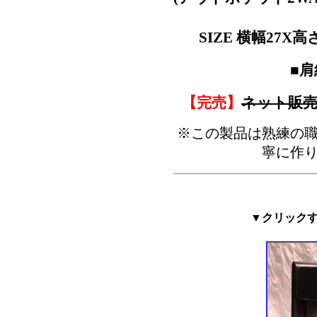
SIZE 横幅27X
■
【完売】
ネット販売
※この製品は熟練の
寧に作
▼クリック