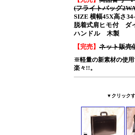
(フライトバッグ2WA
SIZE 横幅45X高さ3
脱着式肩ヒモ付 ダ
ハンドル 木製
【完売】
ネット販売
※軽量の新素材の使用
楽々!!。
▼クリック