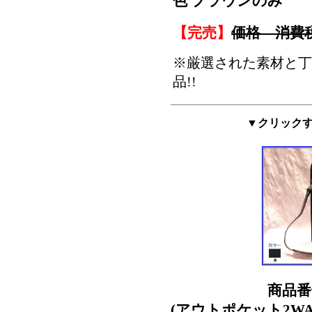
色 ブラウンのみ
【完売】
価格 消費
※厳選された素材と丁
品!!
▼クリック
商品番
(アウトポケット2W