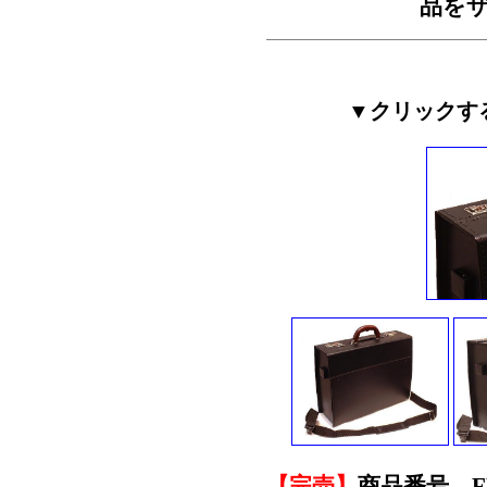
品をザ
▼クリックす
【完売】
商品番号 FR