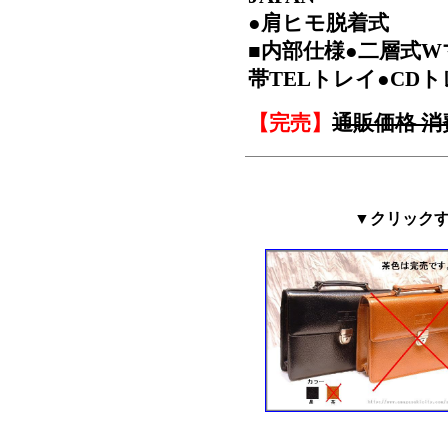
●肩ヒモ脱着式
■内部仕様●二層式W
帯TELトレイ●CD
【完売】
通販価格 消費
▼クリック