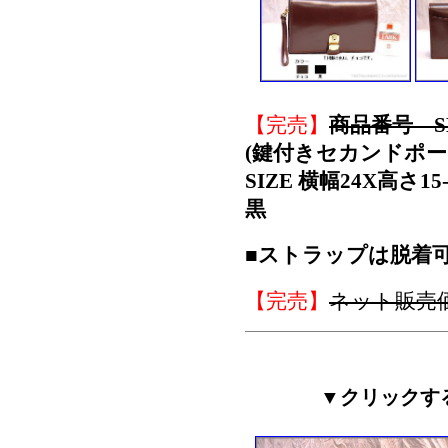
【完売】
商品番号 S
(鍵付きセカンドポー
SIZE 横幅24X高さ
黒
■ストラップは脱着
【完売】
ネット販売
▼クリックす