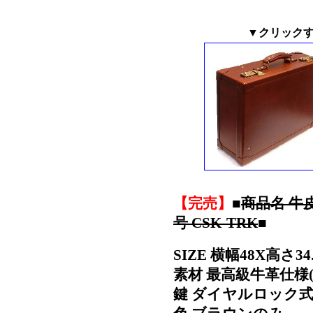
▼クリック
【完売】
■
商品名 牛
号 CSK-TRK
■
SIZE 横幅48X高さ34.
素材 最高級牛革仕様(
鍵 ダイヤルロック