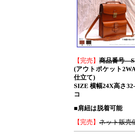
【完売】
商品番号 SD
(アウトポケット2W
仕立て)
SIZE 横幅24X高さ
コ
■肩紐は脱着可能
【完売】
ネット販売