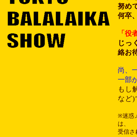
努め
何卒
「役
じっ
絡お
尚、一
一部
もし
など
※迷惑
は、
受信さ