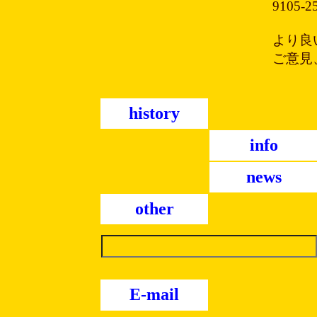
9105
より良
ご意見
history
info
news
other
E-mail