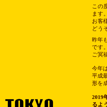
この
ます
お客
どう
昨年
です
ご冥
今年
平成
形を
20
るよ