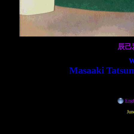
辰己
W
Masaaki Tatsum
Engl
Jun