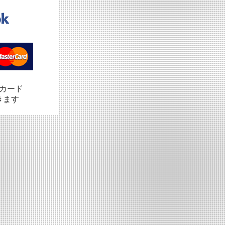
カード
きます