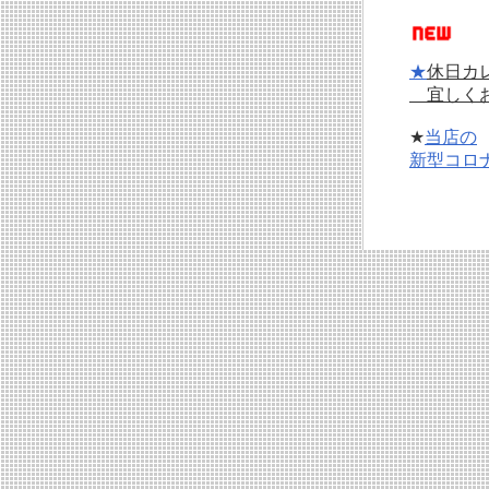
★
休日カ
宜しくお
★
当店の
新型コロ