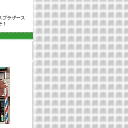
スブラザース
そ！