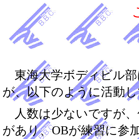
東海大学ボディビル部
が、以下のように活動し
人数は少ないですが、
があり、
OBが練習に参