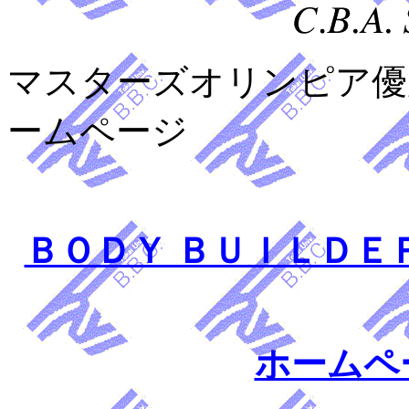
マスターズオリンピア優
ームページ
ＢＯＤＹ ＢＵＩＬＤＥ
ホームペ