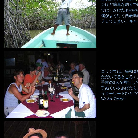
ンほど簡単な釣りで
では、かけたものの
僕がよく行く西表島
ラしてしまい、キャ
ロッジでは、毎朝＆
ただいてるところ）
手前の3人が同行し
手ぬぐいをあげたら
うキーワードひとつ
We Are Crazy !