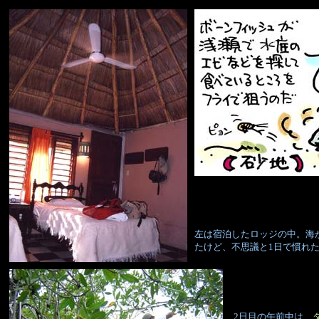
左は宿泊したロッジの中。海
たけど、不思議と1日で慣れ
2日目の午前中は、