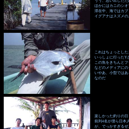
うう、思い出しただ
ほかにはカニのシオ
滞在中、海ではカブ
イグアナはスズメの
これはちょっとした
いっしょに行ったY
この魚をきちんとフ
などのメディアにの
いやあ、小型ではあ
なのだ
楽しかった釣りの日
前列4名が僕ら日本
が、でっかすぎるぜ