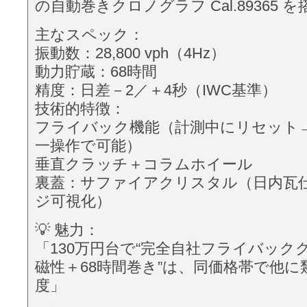
の自動巻きクロノグラフ Cal.89365 
主なスペック：
振動数：28,800 vph（4Hz）
動力貯蔵：68時間
精度：日差－2／＋4秒（IWC基準）
技術的特徴：
フライバック機能（計測中にリセット
一操作で可能）
垂直クラッチ＋コラムホイール
裏蓋：サファイアクリスタル（日内瓦
ジ可視化）
💡 魅力：
「130万円台で“完全自社フライバック
磁性＋68時間巻き”は、同価格帯で他
度」