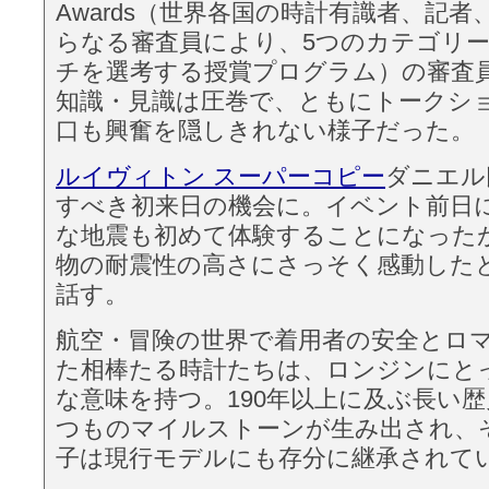
Awards（世界各国の時計有識者、記
らなる審査員により、5つのカテゴリ
チを選考する授賞プログラム）の審査
知識・見識は圧巻で、ともにトークシ
口も興奮を隠しきれない様子だった。
ルイヴィトン スーパーコピー
ダニエル
すべき初来日の機会に。イベント前日
な地震も初めて体験することになった
物の耐震性の高さにさっそく感動した
話す。
航空・冒険の世界で着用者の安全とロ
た相棒たる時計たちは、ロンジンにと
な意味を持つ。190年以上に及ぶ長い
つものマイルストーンが生み出され、
子は現行モデルにも存分に継承されて