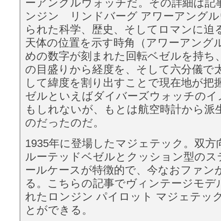
ーアングルウォッチだ。その詳細は記事「In
ンジン リンドバーグ アワーアング
られた科学、歴史、そしてロマンに迫
天体の位置を示す時角（アワーアング
めの数字が刻まれた回転ベゼルを持ち
の目盛りから経度を、そして六分儀で
して緯度を割り出すことで現在地が把
ゼルといえばダイバーズウォッチのイ
もしれないが、もとは航空時計から派
のだったのだ。
1935年に登場したマジェテック。双
ルーテッドベゼルとクッション型のス
ールケースが特徴的で、今なおファン
る。こちらの記事でヴィンテージモデ
れたロンジン パイロット マジェテッ
とができる。