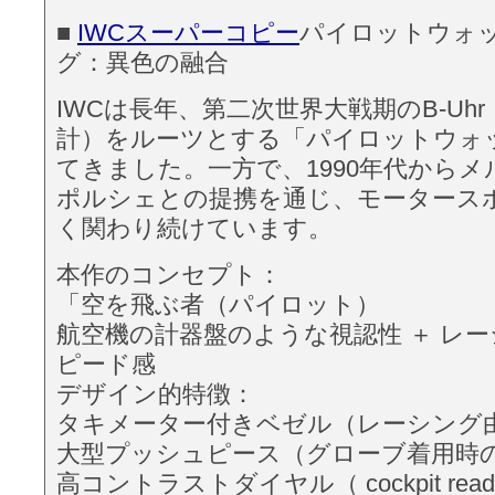
■
IWCスーパーコピー
パイロットウォッ
グ：異色の融合
IWCは長年、第二次世界大戦期のB-Uh
計）をルーツとする「パイロットウォ
てきました。一方で、1990年代からメ
ポルシェとの提携を通じ、モータース
く関わり続けています。
本作のコンセプト：
「空を飛ぶ者（パイロット）
航空機の計器盤のような視認性 ＋ レ
ピード感
デザイン的特徴：
タキメーター付きベゼル（レーシング
大型プッシュピース（グローブ着用時
高コントラストダイヤル（ cockpit readab