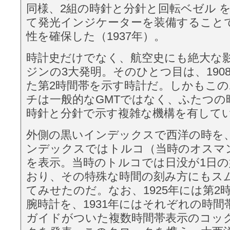
同様、2組の時針と分針と回転ベゼル 
て発光インジケーターを装備すること
性を確保した（1937年）。
時計史だけでなく、航空史にも絶大な
ジンの3大発明。そのひとつ目は、190
た第2時間帯を示す時計だ。しかもこ
チは一般的なGMTではなく、ふたつの
時針と分針で示す複雑な機構を有して
外側の黒いインデックスで西洋の時を
ンデックスではトルコ（当時のオスマ
を表示。当時のトルコでは日没が1日
おり、その特殊な時間の刻み方にもス
てみせたのだ。なお、1925年には第2
腕時計を、1931年にはそれぞれの時間
ガイドがついた複数時間帯表示のコッ