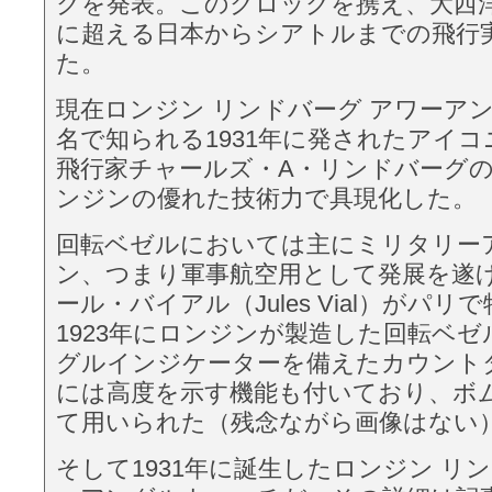
クを発表。このクロックを携え、大西
に超える日本からシアトルまでの飛行
た。
現在ロンジン リンドバーグ アワーア
名で知られる1931年に発されたアイ
飛行家チャールズ・A・リンドバーグ
ンジンの優れた技術力で具現化した。
回転ベゼルにおいては主にミリタリー
ン、つまり軍事航空用として発展を遂
ール・バイアル（Jules Vial）がパ
1923年にロンジンが製造した回転ベ
グルインジケーターを備えたカウント
には高度を示す機能も付いており、ボ
て用いられた（残念ながら画像はない
そして1931年に誕生したロンジン リ