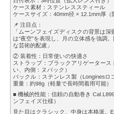
日付表示：3時位置（拡大レンズ付き）
ケース素材：ステンレススティール
ケースサイズ：40mm径 × 12.1mm厚
📌 注目点：
「ムーンフェイズディスクの背景は深
は“夜空”を表現し、月の立体感を強調
な芸術的配慮」
② 装着性：日常使いの快適さ
ストラップ：ブラックアリゲータース
い、内側：ヌバック）
バックル：ステンレス製（Longines
重量：約98g（軽量で長時間着用可能）
■ 機械的性能：信頼の自動巻き Cal.L8
ンフェイズ仕様）
見た目はクラシック、中身は本格派。ETA 