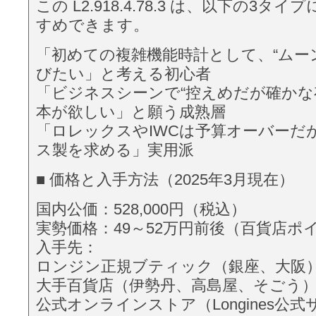
この L2.918.4.78.3 は、以下の3タ
すめできます。
「初めての複雑機能時計として、“ムー
びたい」と考える初心者
「ビジネスシーンで“控えめだが確かな
本が欲しい」と願う成熟層
「ロレックスやIWCは予算オーバーだ
ス製を求める」実用派
■ 価格と入手方法（2025年3月現在）
国内公価：528,000円（税込）
実勢価格：49～52万円前後（百貨店ポ
入手先：
ロンジン正規ブティック（銀座、大阪
大手百貨店（伊勢丹、高島屋、そごう
公式オンラインストア（Longines公