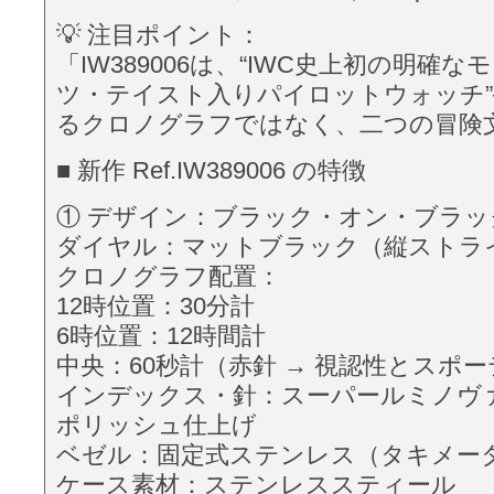
💡 注目ポイント：
「IW389006は、“IWC史上初の明確
ツ・テイスト入りパイロットウォッチ
るクロノグラフではなく、二つの冒険
■ 新作 Ref.IW389006 の特徴
① デザイン：ブラック・オン・ブラッ
ダイヤル：マットブラック（縦ストラ
クロノグラフ配置：
12時位置：30分計
6時位置：12時間計
中央：60秒計（赤針 → 視認性とスポ
インデックス・針：スーパールミノヴ
ポリッシュ仕上げ
ベゼル：固定式ステンレス（タキメー
ケース素材：ステンレススティール