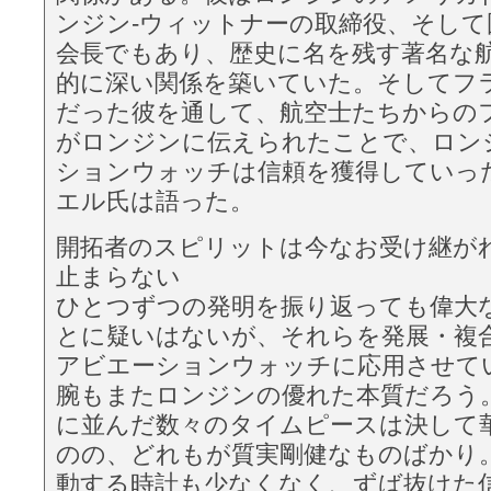
ンジン-ウィットナーの取締役、そして
会長でもあり、歴史に名を残す著名な
的に深い関係を築いていた。そしてフ
だった彼を通して、航空士たちからの
がロンジンに伝えられたことで、ロン
ションウォッチは信頼を獲得していっ
エル氏は語った。
開拓者のスピリットは今なお受け継が
止まらない
ひとつずつの発明を振り返っても偉大
とに疑いはないが、それらを発展・複
アビエーションウォッチに応用させて
腕もまたロンジンの優れた本質だろう
に並んだ数々のタイムピースは決して
のの、どれもが質実剛健なものばかり
動する時計も少なくなく、ずば抜けた