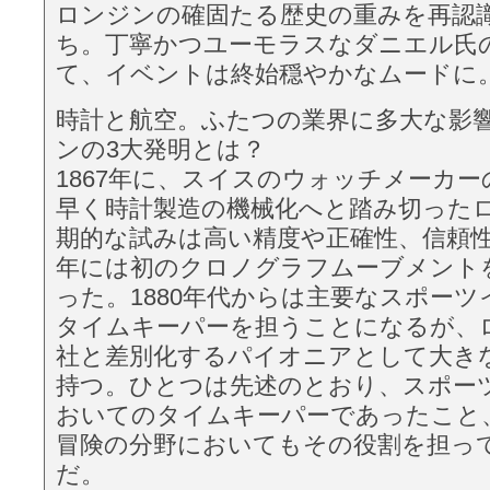
ロンジンの確固たる歴史の重みを再認
ち。丁寧かつユーモラスなダニエル氏
て、イベントは終始穏やかなムードに
時計と航空。ふたつの業界に多大な影
ンの3大発明とは？
1867年に、スイスのウォッチメーカ
早く時計製造の機械化へと踏み切った
期的な試みは高い精度や正確性、信頼性に
年には初のクロノグラフムーブメント
った。1880年代からは主要なスポー
タイムキーパーを担うことになるが、
社と差別化するパイオニアとして大き
持つ。ひとつは先述のとおり、スポー
おいてのタイムキーパーであったこと
冒険の分野においてもその役割を担っ
だ。